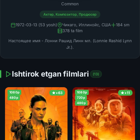
Common
Актер, Композитор, Продюсер
1972-03-13 (53 yosh)
Чикаго, Иллинойс, США
184 sm
378 ta film
Настоящее имя - Лонни Рашид Линн мл. (Lonnie Rashid Lynn
Jr.).
Ishtirok etgan filmlari
(13)
1080p
1080p
+63
+11
480p
720p
480p