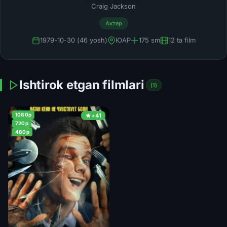
Craig Jackson
Актер
1979-10-30 (46 yosh)
ЮАР
175 sm
12 ta film
Ishtirok etgan filmlari
(1)
1080p
+41
720p
480p