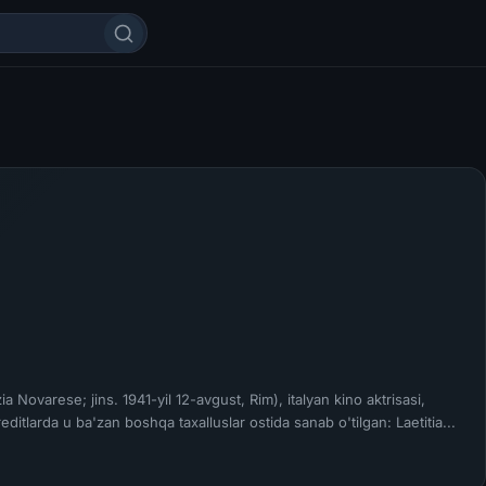
ia Novarese; jins. 1941-yil 12-avgust, Rim), italyan kino aktrisasi,
ditlarda u ba'zan boshqa taxalluslar ostida sanab o'tilgan: Laetitia...