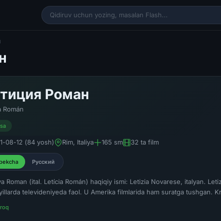
н
н
тиция Роман
ia Román
isa
1-08-12 (84 yosh)
Rim, Italiya
165 sm
32 ta film
bekcha
Русский
ya Roman (ital. Letícia Román) haqiqiy ismi: Letizia Novarese, italyan. Letiz
illarda televideniyeda faol. U Amerika filmlarida ham suratga tushgan. Kre
roq