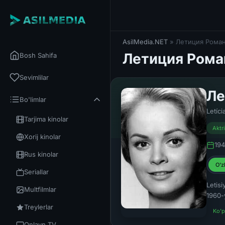
AsilMedia.NET
» Летиция Рома
Летиция Рома
Bosh Sahifa
Sevimlilar
Ле
Bo'limlar
Letíc
Tarjima kinolar
Aktr
Xorij kinolar
194
Rus kinolar
O'z
Seriallar
Letisi
Multfilmlar
1960-y
Treylerlar
Ko'p
Onlayn TV