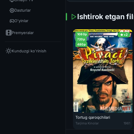
Dasturlar
Ishtirok etgan fi
O'yinlar
Premyeralar
1080p
+2
720p
480p
Kunduzgi ko'rinish
Tortug qaroqchilari
Tortug qaroqchilari Uzbek tilid
Tarjima Kinolar
1961