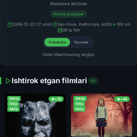
Madeleine McGraw
Aktrisa, prodyuser
2008-12-22 (17 yosh)
San-Xose, Kaliforniya, AQSh
160 sm
38 ta film
O'zbekcha
Русский
Violet MakGrouning singlisi.
Ishtirok etgan filmlari
(5)
1080p
1080p
+70
+45
720p
720p
480p
480p