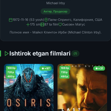
Michael Irby
Актер, Продюсер
1972-11-16 (53 yosh)
Палм-Спрингс, Калифорния, США
175 sm
87 ta film
Сьюзен Матус
Полное имя - Майкл Клинтон Ирби (Michael Clinton Irby).
Ishtirok etgan filmlari
(7)
1080p
1080p
+97
+31
720p
720p
480p
480p