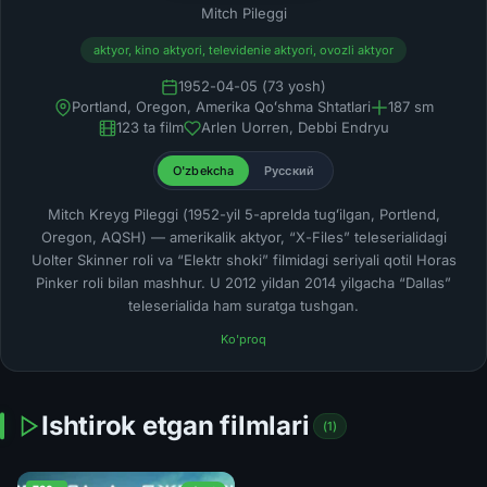
Mitch Pileggi
aktyor, kino aktyori, televidenie aktyori, ovozli aktyor
1952-04-05 (73 yosh)
Portland, Oregon, Amerika Qoʻshma Shtatlari
187 sm
123 ta film
Arlen Uorren, Debbi Endryu
O'zbekcha
Русский
Mitch Kreyg Pileggi (1952-yil 5-aprelda tugʻilgan, Portlend,
Oregon, AQSH) — amerikalik aktyor, “X-Files” teleserialidagi
Uolter Skinner roli va “Elektr shoki” filmidagi seriyali qotil Horas
Pinker roli bilan mashhur. U 2012 yildan 2014 yilgacha “Dallas”
teleserialida ham suratga tushgan.
Ko'proq
Ishtirok etgan filmlari
(1)