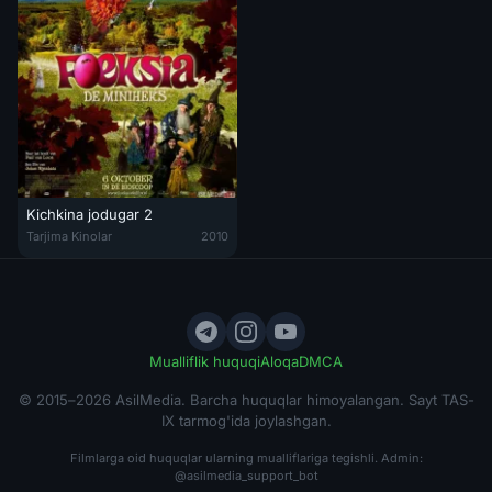
Kichkina jodugar 2
Kichkina jodugar 2 / Fuksiya Uzbek tilida 2010 O'zbekcha tarjima ki
Tarjima Kinolar
2010
Mualliflik huquqi
Aloqa
DMCA
© 2015–2026 AsilMedia. Barcha huquqlar himoyalangan. Sayt TAS-
IX tarmog'ida joylashgan.
Filmlarga oid huquqlar ularning mualliflariga tegishli. Admin:
@asilmedia_support_bot