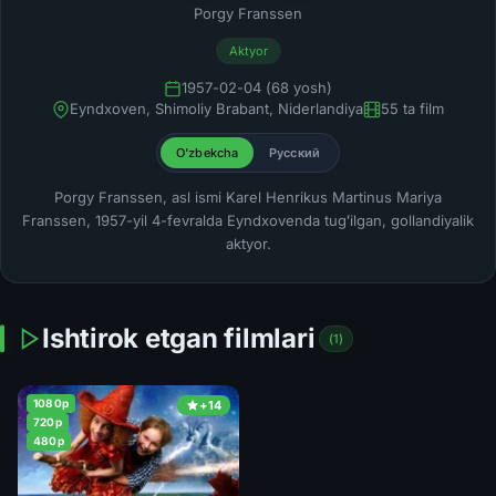
Porgy Franssen
Aktyor
1957-02-04 (68 yosh)
Eyndxoven, Shimoliy Brabant, Niderlandiya
55 ta film
O'zbekcha
Русский
Porgy Franssen, asl ismi Karel Henrikus Martinus Mariya
Franssen, 1957-yil 4-fevralda Eyndxovenda tugʻilgan, gollandiyalik
aktyor.
Ishtirok etgan filmlari
(1)
1080p
+14
720p
480p