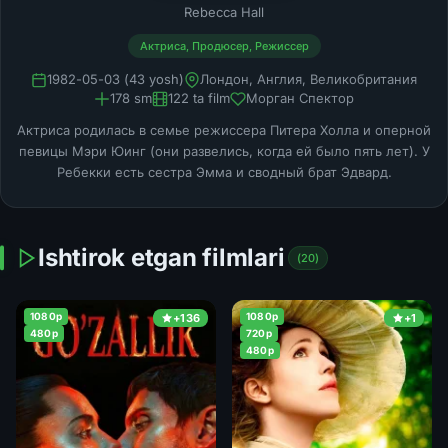
Rebecca Hall
Актриса, Продюсер, Режиссер
1982-05-03 (43 yosh)
Лондон, Англия, Великобритания
178 sm
122 ta film
Морган Спектор
Актриса родилась в семье режиссера Питера Холла и оперной
певицы Мэри Юинг (они развелись, когда ей было пять лет). У
Ребекки есть сестра Эмма и сводный брат Эдвард.
Ishtirok etgan filmlari
(20)
1080p
1080p
+136
+1
480p
720p
480p