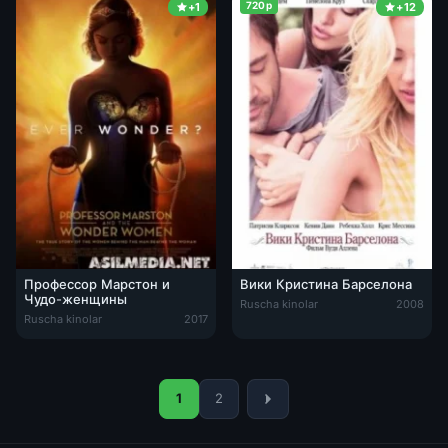
720p
+1
+12
Профессор Марстон и
Вики Кристина Барселона
Чудо-женщины
Ruscha kinolar
2008
Ruscha kinolar
2017
1
2