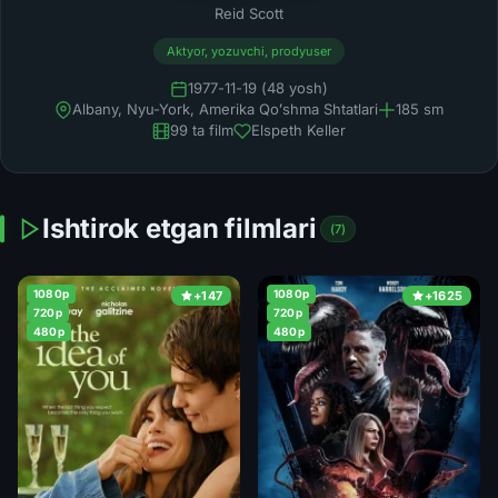
Reid Scott
Aktyor, yozuvchi, prodyuser
1977-11-19 (48 yosh)
Albany, Nyu-York, Amerika Qoʻshma Shtatlari
185 sm
99 ta film
Elspeth Keller
Ishtirok etgan filmlari
(7)
1080p
1080p
+147
+1625
720p
720p
480p
480p