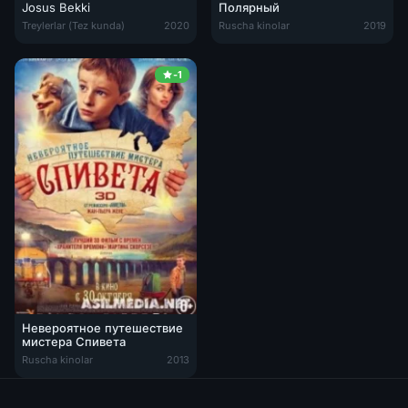
Josus Bekki
Полярный
Josus Bekki / Qasoskor Beky / Bekiy / Becki Uzbek tilida O'zbekcha 
Полярный / Polar Tas-IX
Treylerlar (Tez kunda)
2020
Ruscha kinolar
2019
-1
Невероятное путешествие
мистера Спивета
Ruscha kinolar
2013