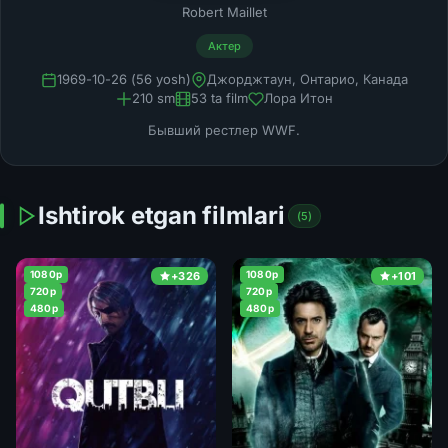
Robert Maillet
Актер
1969-10-26 (56 yosh)
Джорджтаун, Онтарио, Канада
210 sm
53 ta film
Лора Итон
Бывший рестлер WWF.
Ishtirok etgan filmlari
(5)
1080p
1080p
+326
+101
720p
720p
480p
480p