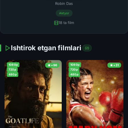
Robin Das
Aktyor
18 ta film
Ishtirok etgan filmlari
(2)
1080p
1080p
+96
+31
720p
720p
480p
480p