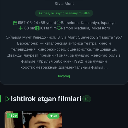
Silvia Munt
Aktrisa, rejissyor, ssenariy muallifi
1957-03-24 (68 yosh)
Barselona, ​​Kataloniya, Ispaniya
168 sm
101 ta film
Ramon Madaula, Mikel Kors
Си́львия Мунт Кеве́до (исп. Silvia Munt Quevedo; 24 марта 1957,
Барселона) — каталонская актриса театра, кино и
телевидения, кинорежиссёр, сценаристка, танцовщица.
Дважды лауреат премии «Гойя»: за лучшую женскую роль в
фильме «Крылья бабочки» (1992) и за лучший
короткометражный документальный фильм ...
Ko'proq
Ishtirok etgan filmlari
(1)
480p
+3