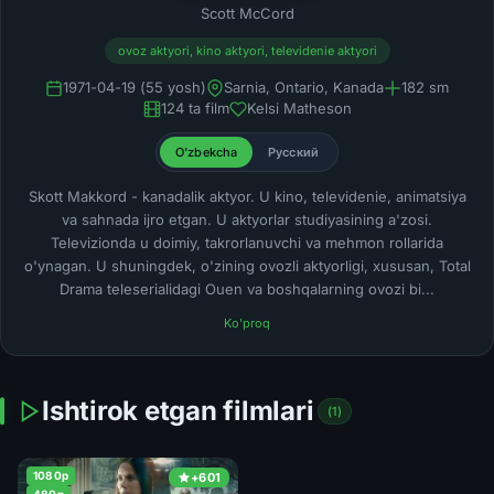
Scott McCord
ovoz aktyori, kino aktyori, televidenie aktyori
1971-04-19 (55 yosh)
Sarnia, Ontario, Kanada
182 sm
124 ta film
Kelsi Matheson
O'zbekcha
Русский
Skott Makkord - kanadalik aktyor. U kino, televidenie, animatsiya
va sahnada ijro etgan. U aktyorlar studiyasining a'zosi.
Televizionda u doimiy, takrorlanuvchi va mehmon rollarida
o'ynagan. U shuningdek, o'zining ovozli aktyorligi, xususan, Total
Drama teleserialidagi Ouen va boshqalarning ovozi bi...
Ko'proq
Ishtirok etgan filmlari
(1)
1080p
+601