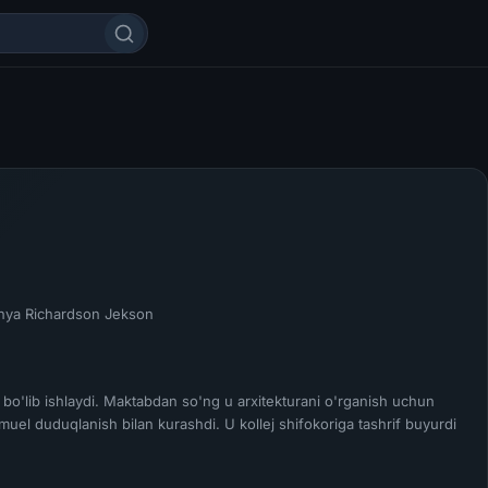
nya Richardson Jekson
r bo'lib ishlaydi. Maktabdan so'ng u arxitekturani o'rganish uchun
muel duduqlanish bilan kurashdi. U kollej shifokoriga tashrif buyurdi