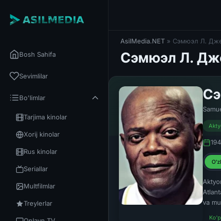
AsilMedia.NET
» Сэмюэл Л. Дж
Сэмюэл Л. Дж
Bosh Sahifa
Sevimlilar
Сэ
Bo'limlar
Samue
Tarjima kinolar
Akty
Xorij kinolar
194
Rus kinolar
O'z
Seriallar
Aktyor
Multfilmlar
Atlant
va mu.
Treylerlar
Ko'p
Onlayn TV