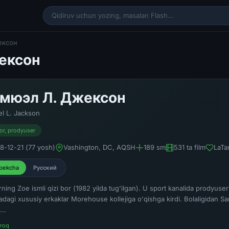
ексон
ексон
мюэл Л. Джексон
l L. Jackson
or, prodyuser
8-12-21 (77 yosh)
Vashington, DC, AQSH
189 sm
531 ta film
LaTa
bekcha
Русский
ning Zoe ismli qizi bor (1982 yilda tug'ilgan). U sport kanalida prodyuse
adagi xususiy erkaklar Morehouse kollejiga o'qishga kirdi. Bolaligidan Sa
..
roq