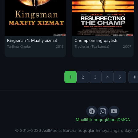
Kingsman 1: Maxfiy xizmat
Chempionning qaytishi
Kingsman 1: Maxfiy xizmat Uzbek tilida 2015 O'zbekcha tarjima kino 
Chempionning qaytishi / Qayta tiri
Tarjima Kinolar
2015
Treylerlar (Tez kunda)
2007
ahri / G'azab panjalari: Henk afsonasi Multfilm Uzbek tilida 2022 O'zbe
1
2
3
4
5
Mualliflik huquqi
Aloqa
DMCA
© 2015–2026 AsilMedia. Barcha huquqlar himoyalangan. Sayt TA