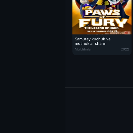
Samuray kuchuk va
mushuklar shahri
Samuray kuchuk va mushuklar sh
Multfilmlar
2022