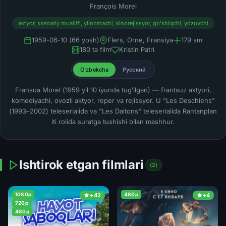
François Morel
aktyor, ssenariy muallifi, yilnomachi, kinorejissyor, qo'shiqchi, yozuvchi
1959-06-10 (66 yosh)
Flers, Orne, Fransiya
179 sm
180 ta film
Kristin Patri
O'zbekcha
Русский
Fransua Morel (1959 yil 10 iyunda tugʻilgan) — frantsuz aktyori,
komediyachi, ovozli aktyor, reper va rejissyor. U "Les Deschiens"
(1993–2002) teleserialida va "Les Daltons" teleserialida Rantanplan
iti rolida suratga tushishi bilan mashhur.
Ishtirok etgan filmlari
(2)
1080p
480p
+42
+4
720p
480p