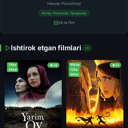
Hassan Pourshirazi
Актер, Режиссер, Продюсер
28 ta film
Ishtirok etgan filmlari
(2)
720p
1080p
+2
+1
480p
720p
480p