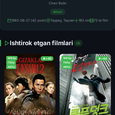
Chen Bolin
Aktyor
1983-08-27 (42 yosh)
Taypey, Tayvan
183 sm
73 ta film
Ishtirok etgan filmlari
(2)
1080p
1080p
+40
+64
720p
720p
480p
480p