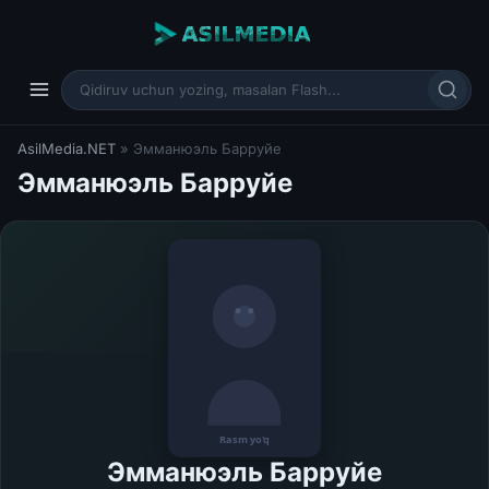
AsilMedia.NET
» Эмманюэль Барруйе
Эмманюэль Барруйе
Эмманюэль Барруйе