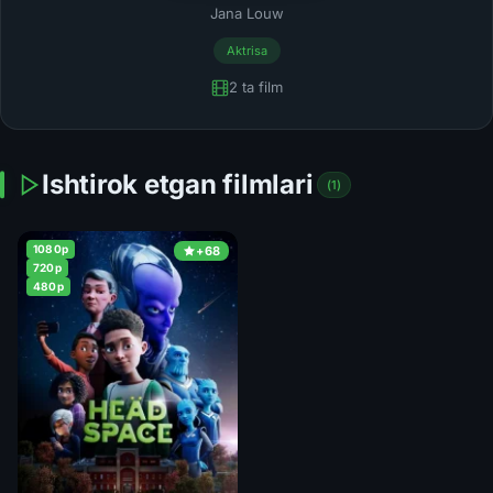
Jana Louw
Aktrisa
2 ta film
Ishtirok etgan filmlari
(1)
1080p
+68
720p
480p