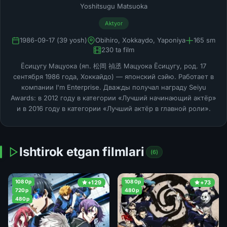
Yoshitsugu Matsuoka
Aktyor
1986-09-17 (39 yosh)
Obihiro, Xokkaydo, Yaponiya
165 sm
230 ta film
Ёсицугу Мацуока (яп. 松岡 禎丞 Мацуока Ёсицугу, род. 17
сентября 1986 года, Хоккайдо) — японский сэйю. Работает в
компании I'm Enterprise. Дважды получал награду Seiyu
Awards: в 2012 году в категории «Лучший начинающий актёр»
и в 2016 году в категории «Лучший актёр в главной роли».
Ishtirok etgan filmlari
(6)
1080p
1080p
+129
+73
720p
480p
480p