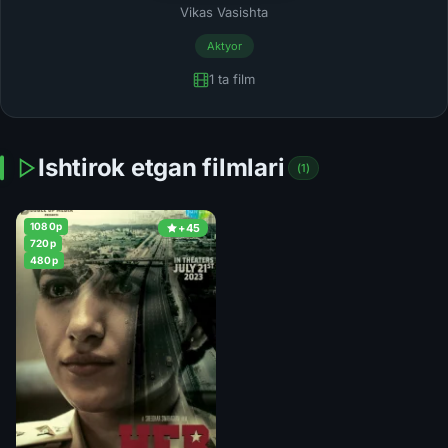
Vikas Vasishta
Aktyor
1 ta film
Ishtirok etgan filmlari
(1)
1080p
+45
720p
480p