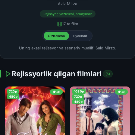
Aziz Mirza
Rejissyor, yozuvchi, prodyuser
17 ta film
O'zbekcha
Русский
Uning akasi rejissyor va ssenariy muallifi Said Mirzo.
Rejissyorlik qilgan filmlari
(5)
720p
1080p
+6
+8
480p
720p
480p