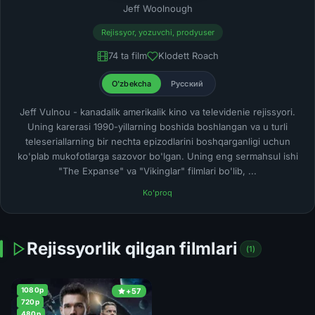
Jeff Woolnough
Rejissyor, yozuvchi, prodyuser
74 ta film
Klodett Roach
O'zbekcha
Русский
Jeff Vulnou - kanadalik amerikalik kino va televidenie rejissyori.
Uning karerasi 1990-yillarning boshida boshlangan va u turli
teleseriallarning bir nechta epizodlarini boshqarganligi uchun
ko'plab mukofotlarga sazovor bo'lgan. Uning eng sermahsul ishi
"The Expanse" va "Vikinglar" filmlari bo'lib, ...
Ko'proq
Rejissyorlik qilgan filmlari
(1)
1080p
+57
720p
480p