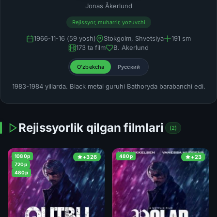
Jonas Åkerlund
Rejissyor, muharrir, yozuvchi
1966-11-16 (59 yosh)
Stokgolm, Shvetsiya
191 sm
173 ta film
B. Akerlund
O'zbekcha
Русский
1983-1984 yillarda. Black metal guruhi Bathoryda barabanchi edi.
Rejissyorlik qilgan filmlari
(2)
1080p
480p
+326
+23
720p
480p