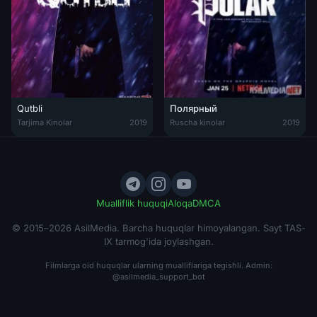
Qutbli
Полярный
Qutbli Uzbek tilida 2020 O'zbek tarjima kino HD
Полярный / Polar Tas-IX
Tarjima Kinolar
2019
Ruscha kinolar
2019
Mualliflik huquqi
Aloqa
DMCA
© 2015–2026 AsilMedia. Barcha huquqlar himoyalangan. Sayt TAS-
IX tarmog'ida joylashgan.
Filmlarga oid huquqlar ularning mualliflariga tegishli. Admin:
@asilmedia_support_bot