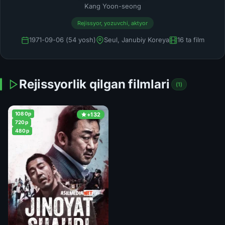
Kang Yoon-seong
Rejissyor, yozuvchi, aktyor
1971-09-06 (54 yosh)
Seul, Janubiy Koreya
16 ta film
Rejissyorlik qilgan filmlari
(1)
1080p
+132
720p
480p