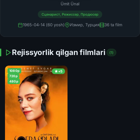
Ümit Ünal
Сценарист, Режиссер, Продюсер
1965-04-14 (60 yosh)
Измир, Турция
36 ta film
Rejissyorlik qilgan filmlari
(1)
1080p
+5
720p
480p