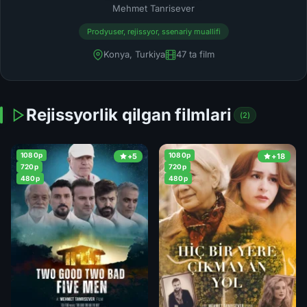
Mehmet Tanrisever
Prodyuser, rejissyor, ssenariy muallifi
Konya, Turkiya
47 ta film
Rejissyorlik qilgan filmlari
(2)
1080p
1080p
+5
+18
720p
720p
480p
480p