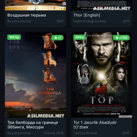
Воздушная тюрьма
Thor [English]
Ruscha kinolar
1997
Ingliz tilidagi kinolar
2011
1080p
480p
+1
+150
Три билборда на границе
Tor 1 Jasurlik Abadiydir
Эббинга, Миссури
(O'zbek
Tor 1 Jasurlik Abadiydir (O'zbek Ti
Ruscha kinolar
1 Fevral 2018
Tarjima Kinolar
2017