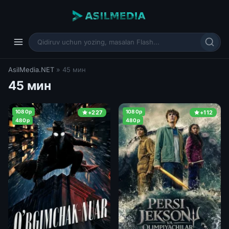
AsilMedia.NET
» 45 мин
45 мин
1080p
1080p
+227
+112
480p
480p