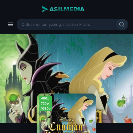
480p
720p
1080p