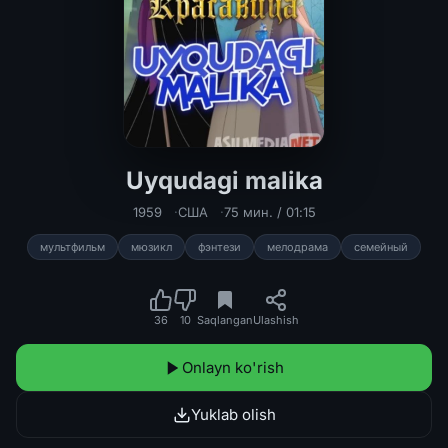
Uyqudagi malika
Uyqudagi malika multfilm Uzbek tili
1959
США
75 мин. / 01:15
мультфильм
мюзикл
фэнтези
мелодрама
семейный
36
10
Saqlangan
Ulashish
Onlayn ko'rish
Yuklab olish