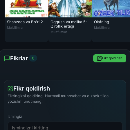
Shahzoda va Bo'ri 2
Oqqush va malika 5:
Olafning
Shahzoda va Bo'ri 2 Multfilm Uzbek tilida skachat
Olafning yangi yil s
Qirollik ertagi
Multfilmlar
Multfilmlar
Oqqush va malika 5: Qirollik ertagi Multfilm
Multfilmlar
Fikrlar
0
Fikr qoldirish
Fikr qoldirish
Fikringizni qoldiring. Hurmatli munosabat va o'zbek tilida
yozishni unutmang.
Ismingiz