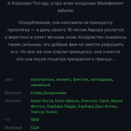
и Хорошую Погоду, а про злую колдунью Мэлифисент
забыли.
Оскорбленная, она наложила на принцессу
проклятье — в день своего 16-летия Аврора уколется
о веретено и уснет вечным сном. Колдовство оказалось
таким сильным, что добрые феи не смогли разрушить
его. Но все же они спасли принцессу: она очнется
ото сна после поцелуя прекрасного принца…
Janr:
мультфильм
,
мюзикл
,
фэнтези
,
мелодрама
,
семейный
Rejissyor:
Клайд Джероними
Aktyorlar:
Мэри Коста
,
Билл Ширли
,
Элеонор Одли
,
Верна
Фелтон
,
Барбара Ладди
,
Барбара Джо Аллен
,
Тейлор Холмс
Yil:
1959
Mamlakat:
США