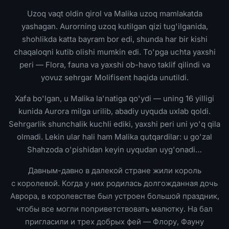
Uzoq vaqt oldin qirol va Malika uzoq mamlakatda
yashagan. Aurorning uzoq kutilgan qizi tug'ilganida,
shohlikda katta bayram bor edi, shunda har bir kishi
chaqaloqni kutib olishi mumkin edi. To'pga uchta yaxshi
peri — Flora, fauna va yaxshi ob-havo taklif qilindi va
yovuz sehrgar Molifisent haqida unutildi.
Xafa bo'lgan, u Malika la'natiga qo'ydi — uning 16 yilligi
kunida Aurora milga urilib, abadiy uyquda uxlab qoldi.
Sehrgarlik shunchalik kuchli ediki, yaxshi peri uni yo'q qila
olmadi. Lekin ular hali ham Malika qutqardilar: u go'zal
Shahzoda o'pishidan keyin uyqudan uyg'onadi…
Давным-давно в далекой стране жили король
с королевой. Когда у них родилась долгожданная дочь
Аврора, в королевстве был устроен большой праздник,
чтобы все могли поприветствовать малютку. На бал
пригласили и трех добрых фей — Флору, Фауну