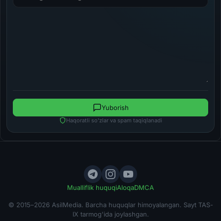
Yuborish
Haqoratli so'zlar va spam taqiqlanadi
Mualliflik huquqi
Aloqa
DMCA
© 2015–2026 AsilMedia. Barcha huquqlar himoyalangan. Sayt TAS-
IX tarmog'ida joylashgan.