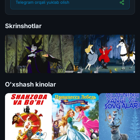
Telegram orqali yuklab olish
Skrinshotlar
O'xshash kinolar