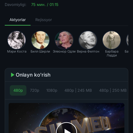
Davomiyligi:
75 мин. / 01:15
Aktyorlar
Rejissyor
Мэри Коста
Билл Ширли
Элеонор Одли
Верна Фелтон
Барбара
Барб
Ладди
А
Onlayn ko'rish
480p
720p
1080p
480p | 245 MB
480p | 250 MB