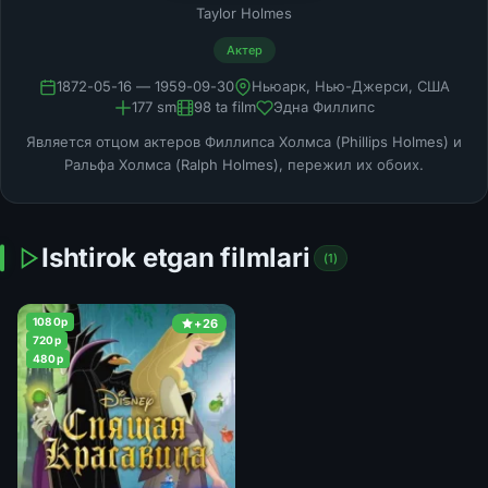
Taylor Holmes
Актер
1872-05-16 — 1959-09-30
Ньюарк, Нью-Джерси, США
177 sm
98 ta film
Эдна Филлипс
Является отцом актеров Филлипса Холмса (Phillips Holmes) и
Ральфа Холмса (Ralph Holmes), пережил их обоих.
Ishtirok etgan filmlari
(1)
1080p
+26
720p
480p