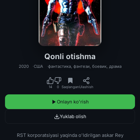
Qonli otishma
Qonli otishma Uzbek tilida 2020 O'zb
2020
США
фантастика
,
фэнтези
,
боевик
,
драма
14
0
Saqlangan
Ulashish
Onlayn ko'rish
Yuklab olish
RST korporatsiyasi yaqinda o'ldirilgan askar Rey