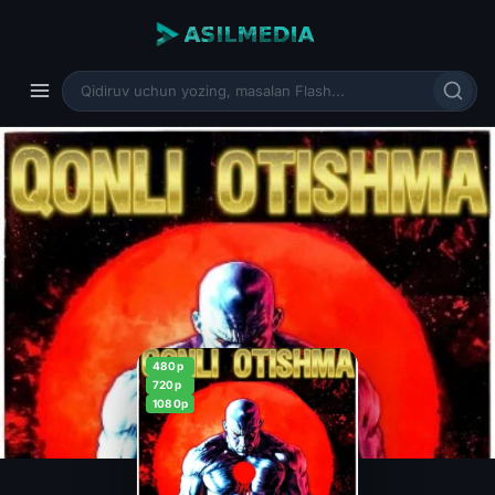
480p
720p
1080p