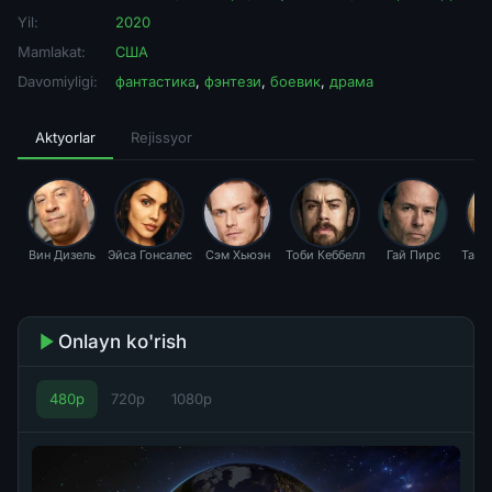
Yil:
2020
Mamlakat:
США
Davomiyligi:
фантастика
,
фэнтези
,
боевик
,
драма
Aktyorlar
Rejissyor
Вин Дизель
Эйса Гонсалес
Сэм Хьюэн
Тоби Кеббелл
Гай Пирс
Талу
Onlayn ko'rish
480p
720p
1080p