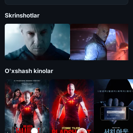
Skrinshotlar
O'xshash kinolar