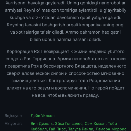
Xarrisonni hayotga qaytaradi. Uning qonidagi nanorobotlar
armiyasi Reyni o'lmas qon tomiriga aylantirdi, u g'ayritabiiy
kuchga va o'z-o'zidan davolanish qobiliyatiga ega edi.
Reyning tanasini boshqarish orqali kompaniya uning ongi
va xotiralariga ta'sir qiladi. Ammo qahramon haqiqatni
bilish uchun hamma narsani qiladi.
Корпорация RST возвращает к жизни недавно убитого
солдата Рэя Гаррисона. Армия нанороботов в его крови
превратила Рэя в бессмертного Бладшота, наделенного
сверхчеловеческой силой и способностью мгновенно
самоисцеляться. Контролируя тело Рэя, компания
влияет на его разум и воспоминания. Но герой пойдет
на все, чтобы выяснить правду.
Rejissyor:
Дэйв Уилсон
Aktyorlar:
Вин Дизель
,
Эйса Гонсалес
,
Сэм Хьюэн
,
Тоби
Кеббелл
,
Гай Пирс
,
Талула Райли
,
Ламорн Моррис