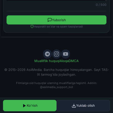
0 / 500
Yuborish
Haqoratli so'zlar va spam taqiqlanadi
Mualliflik huquqi
Aloqa
DMCA
© 2015–2026 AsilMedia. Barcha huquqlar himoyalangan. Sayt TAS-
IX tarmog'ida joylashgan.
Filmlarga oid huquqlar ularning mualliflariga tegishli. Admin:
@asilmedia_support_bot
Ko'rish
Yuklab olish