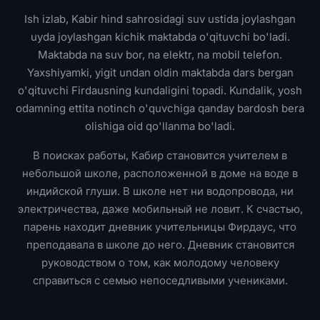
Ish izlab, Kabir hind sahrosidagi suv ustida joylashgan
uyda joylashgan kichik maktabda o'qituvchi bo'ladi.
Maktabda na suv bor, na elektr, na mobil telefon.
Yaxshiyamki, yigit undan oldin maktabda dars bergan
o'qituvchi Firdausning kundaligini topadi. Kundalik, yosh
odamning ettita notinch o'quvchiga qanday bardosh bera
olishiga oid qo'llanma bo'ladi.
В поисках работы, Кабир становится учителем в
небольшой школе, расположенной в доме на воде в
индийской глуши. В школе нет ни водопровода, ни
электричества, даже мобильный не ловит. К счастью,
парень находит дневник учительницы Фирдаус, что
преподавала в школе до него. Дневник становится
руководством о том, как молодому человеку
справиться с семью непоседливыми учениками.