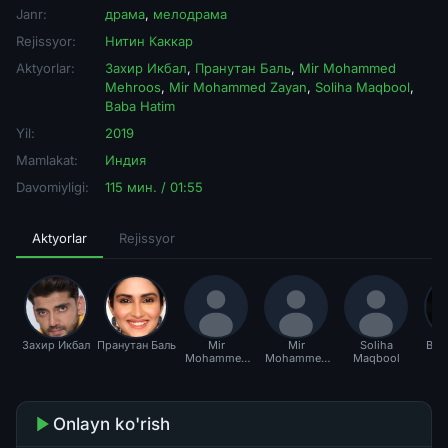
Janr:
драма
,
мелодрама
Rejissyor:
Нитин Каккар
Aktyorlar:
Захир Икбал
,
Пранутан Баль
,
Mir Mohammed
Mehroos
,
Mir Mohammed Zayan
,
Soliha Maqbool
,
Baba Hatim
Yil:
2019
Mamlakat:
Индия
Davomiyligi:
115 мин. / 01:55
Aktyorlar
Rejissyor
Захир Икбал
Пранутан Баль
Mir
Mir
Soliha
Bab
Mohammed
Mohammed
Maqbool
Mehroos
Zayan
Onlayn ko'rish