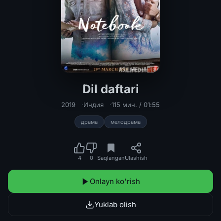
Dil daftari
Dil daftari Uzbek tilida 2019 O'zbekc
2019
Индия
115 мин. / 01:55
драма
мелодрама
4
0
Saqlangan
Ulashish
Onlayn ko'rish
Yuklab olish