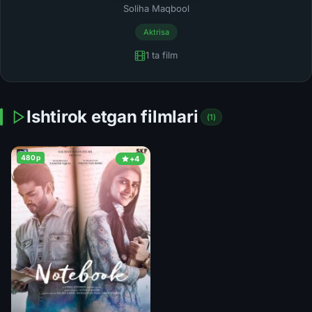
Soliha Maqbool
Aktrisa
1 ta film
Ishtirok etgan filmlari
(1)
480p
+4