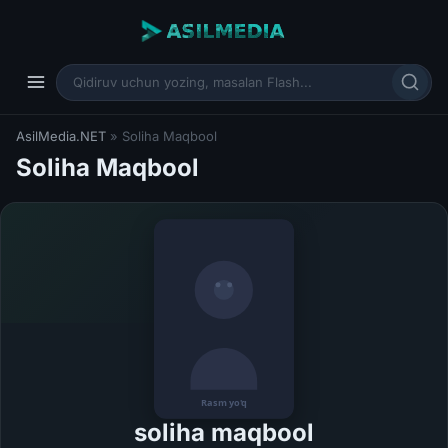
AsilMedia.NET
» Soliha Maqbool
Soliha Maqbool
soliha maqbool