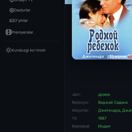
Dasturlar
O'yinlar
Premyeralar
Kunduzgi ko'rinish
Janr:
драма
Rejissyor:
Виджай Садана
Aktyorlar:
Джитендра
,
Джая
Yil:
1987
Mamlakat:
Индия