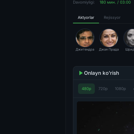
Davomiyligi:
180 мин. / 03:00
Aktyorlar
Rejissyor
Джитендра
Джая Прада
Шрид
Onlayn ko'rish
480p
720p
1080p