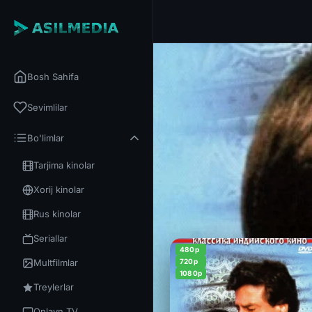
Bosh Sahifa
Sevimlilar
Bo'limlar
Tarjima kinolar
Xorij kinolar
Rus kinolar
Seriallar
480p
Multfilmlar
720p
1080p
Treylerlar
Onlayn TV