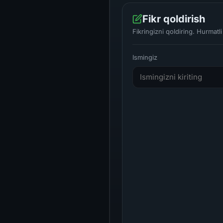
Fikr qoldirish
Fikringizni qoldiring. Hurmat
Ismingiz