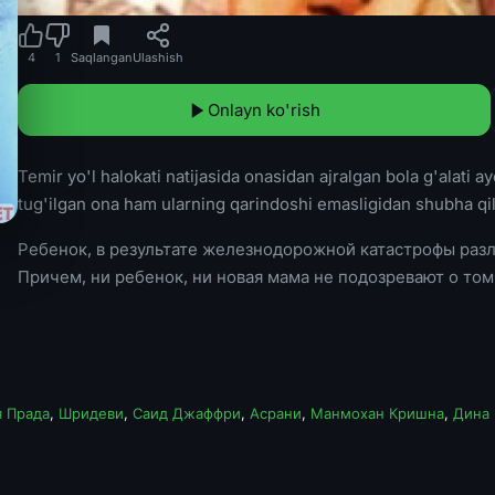
4
1
Saqlangan
Ulashish
Onlayn ko'rish
Temir yo'l halokati natijasida onasidan ajralgan bola g'alati 
tug'ilgan ona ham ularning qarindoshi emasligidan shubha qil
Ребенок, в результате железнодорожной катастрофы раз
Причем, ни ребенок, ни новая мама не подозревают о том,
 Прада
,
Шридеви
,
Саид Джаффри
,
Асрани
,
Манмохан Кришна
,
Дина 