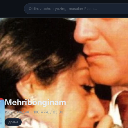
Mehribonginam 
Mehribonginam
1987
Индия
180 мин. / 03:00
драма