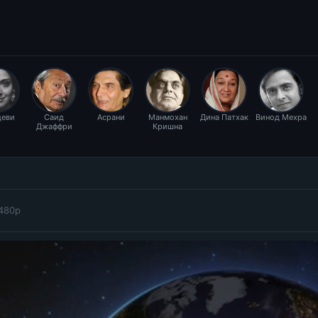
еви
Саид
Асрани
Манмохан
Дина Патхак
Винод Мехра
Джаффри
Кришна
480p