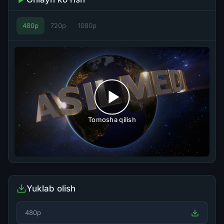
480p
720p
1080p
Tomosha qilish
Yuklab olish
480p