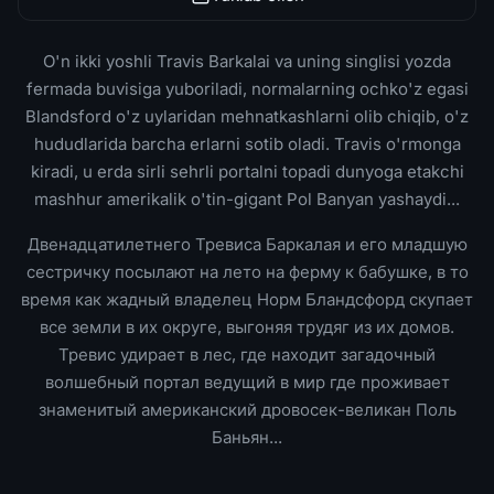
O'n ikki yoshli Travis Barkalai va uning singlisi yozda
fermada buvisiga yuboriladi, normalarning ochko'z egasi
Blandsford o'z uylaridan mehnatkashlarni olib chiqib, o'z
hududlarida barcha erlarni sotib oladi. Travis o'rmonga
kiradi, u erda sirli sehrli portalni topadi dunyoga etakchi
mashhur amerikalik o'tin-gigant Pol Banyan yashaydi...
Двенадцатилетнего Тревиса Баркалая и его младшую
сестричку посылают на лето на ферму к бабушке, в то
время как жадный владелец Норм Бландсфорд скупает
все земли в их округе, выгоняя трудяг из их домов.
Тревис удирает в лес, где находит загадочный
волшебный портал ведущий в мир где проживает
знаменитый американский дровосек-великан Поль
Баньян...