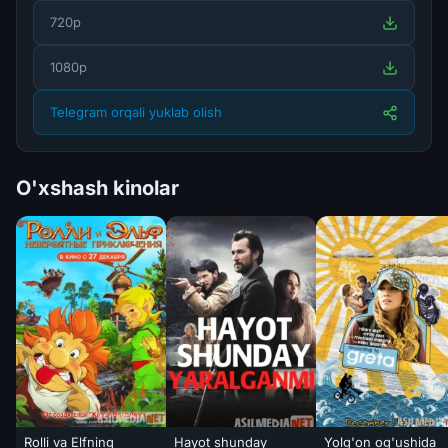
720p
1080p
Telegram orqali yuklab olish
O'xshash kinolar
Rolli va Elfning
Hayot shunday
Yolg'on og'ushida