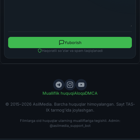
Yuborish
Haqoratli so'zlar va spam taqiqlanadi
Mualliflik huquqi
Aloqa
DMCA
© 2015–2026 AsilMedia. Barcha huquqlar himoyalangan. Sayt TAS-
IX tarmog'ida joylashgan.
Filmlarga oid huquqlar ularning mualliflariga tegishli. Admin:
@asilmedia_support_bot