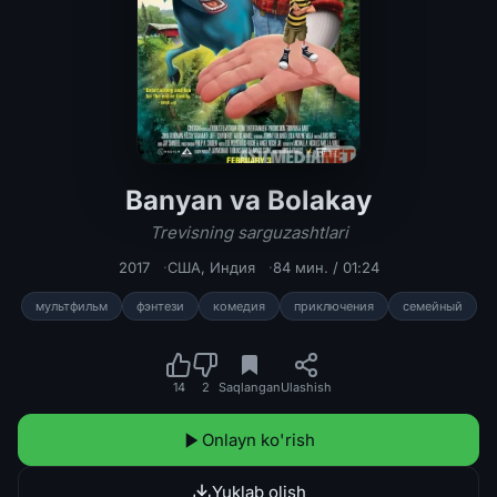
Banyan va Bolakay
Banyan va Bolakay / Trevisning sargu
Trevisning sarguzashtlari
2017
США
,
Индия
84 мин. / 01:24
мультфильм
фэнтези
комедия
приключения
семейный
14
2
Saqlangan
Ulashish
Onlayn ko'rish
Yuklab olish