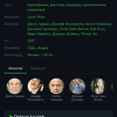
Janr:
мультфильм
,
фэнтези
,
комедия
,
приключения
,
семейный
Rejissyor:
Louis Ross
Aktyorlar:
Джон Гудман
,
Джефф Фоксворти
,
Келси Грэммер
,
Джонни Орландо
,
Лола Уэйн Вилла
,
Кэй Коул
,
Марк Хэмилл
,
Дориен Дейвис
,
Питер Чю
Yil:
2017
Mamlakat:
США
,
Индия
Davomiyligi:
84 мин. / 01:24
Aktyorlar
Rejissyor
Джон Гудман
Джефф
Келси
Джонни
Лола Уэйн
Кэ
Фоксворти
Грэммер
Орландо
Вилла
Onlayn ko'rish