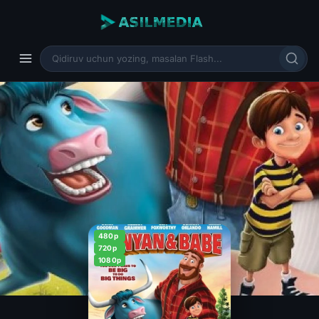
480p
720p
1080p