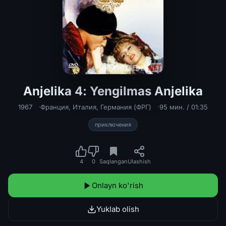
Anjelika 4: Yengilmas Anjelika
Anjelika 4: Yengilmas Anjelika Uzbek
1967
Франция
,
Италия
,
Германия (ФРГ)
95 мин. / 01:35
приключения
4
0
Saqlangan
Ulashish
Onlayn ko'rish
Yuklab olish