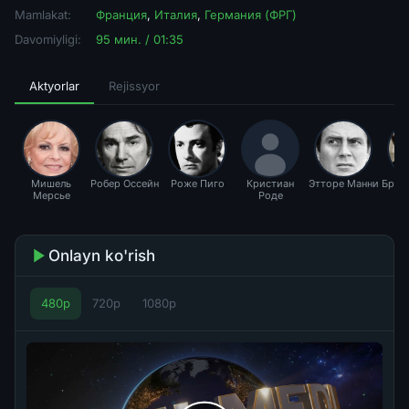
Mamlakat:
Франция
,
Италия
,
Германия (ФРГ)
Davomiyligi:
95 мин. / 01:35
Aktyorlar
Rejissyor
Мишель
Робер Оссейн
Роже Пиго
Кристиан
Этторе Манни
Брун
Мерсье
Роде
Onlayn ko'rish
480p
720p
1080p