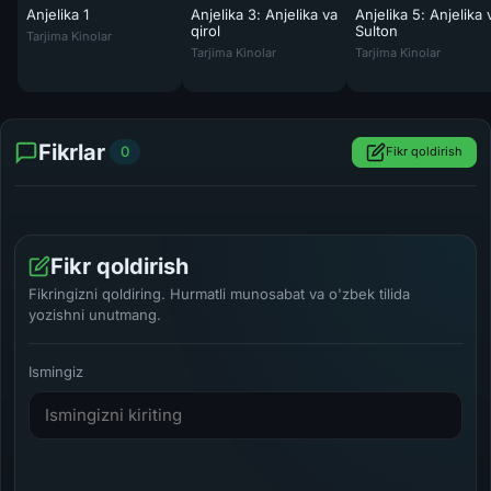
Anjelika 1
Anjelika 3: Anjelika va
Anjelika 5: Anjelika 
Anjelika 1 / Anjelika, farishtalar markizi Uzbek tilida 1964 O'zbekcha 
qirol
Sulton
Tarjima Kinolar
Anjelika 3: Anjelika va qirol Uzbek tilida 19
Anjelika 5: Anjelika
Tarjima Kinolar
Tarjima Kinolar
Fikrlar
0
Fikr qoldirish
Fikr qoldirish
Fikringizni qoldiring. Hurmatli munosabat va o'zbek tilida
yozishni unutmang.
Ismingiz