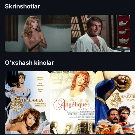
Skrinshotlar
O'xshash kinolar