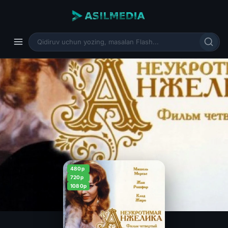
480p
720p
1080p