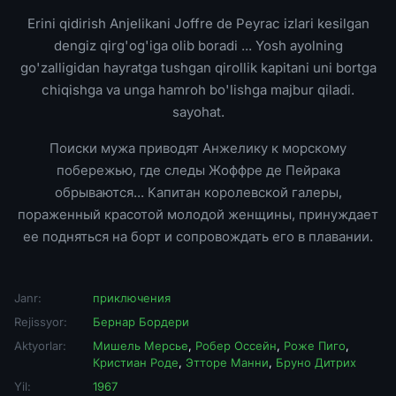
Erini qidirish Anjelikani Joffre de Peyrac izlari kesilgan
dengiz qirg'og'iga olib boradi ... Yosh ayolning
go'zalligidan hayratga tushgan qirollik kapitani uni bortga
chiqishga va unga hamroh bo'lishga majbur qiladi.
sayohat.
Поиски мужа приводят Анжелику к морскому
побережью, где следы Жоффре де Пейрака
обрываются... Капитан королевской галеры,
пораженный красотой молодой женщины, принуждает
ее подняться на борт и сопровождать его в плавании.
Janr:
приключения
Rejissyor:
Бернар Бордери
Aktyorlar:
Мишель Мерсье
,
Робер Оссейн
,
Роже Пиго
,
Кристиан Роде
,
Этторе Манни
,
Бруно Дитрих
Yil:
1967