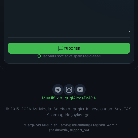
Yuborish
Haqoratli so'zlar va spam taqiqlanadi
Mualliflik huquqi
Aloqa
DMCA
© 2015–2026 AsilMedia. Barcha huquqlar himoyalangan. Sayt TAS-
IX tarmog'ida joylashgan.
Filmlarga oid huquqlar ularning mualliflariga tegishli. Admin:
@asilmedia_support_bot