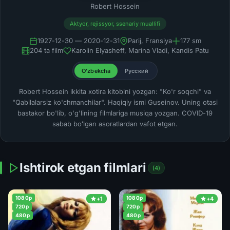
Robert Hossein
Aktyor, rejissyor, ssenariy muallifi
1927-12-30 — 2020-12-31
Parij, Fransiya
177 sm
204 ta film
Karolin Elyasheff, Marina Vladi, Kandis Patu
O'zbekcha
Русский
Robert Hossein ikkita xotira kitobini yozgan: "Ko'r soqchi" va
"Qabilalarsiz ko'chmanchilar". Haqiqiy ismi Guseinov. Uning otasi
bastakor bo'lib, o'g'lining filmlariga musiqa yozgan. COVID-19
sabab boʻlgan asoratlardan vafot etgan.
Ishtirok etgan filmlari
(4)
1080p
1080p
+1
+4
720p
720p
480p
480p