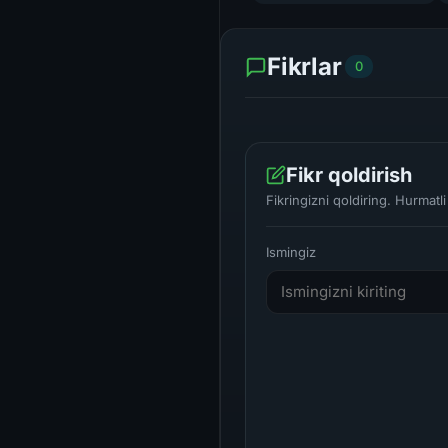
Fikrlar
0
Fikr qoldirish
Fikringizni qoldiring. Hurmat
Ismingiz