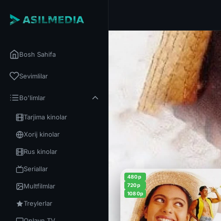
Bosh Sahifa
Sevimlilar
Bo'limlar
Tarjima kinolar
Xorij kinolar
Rus kinolar
Seriallar
480p
Multfilmlar
720p
1080p
Treylerlar
Onlayn TV