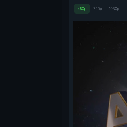
480p
720p
1080p