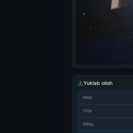
Yuklab olish
480p
720p
1080p