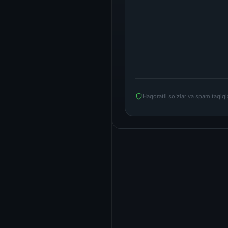
Haqoratli so'zlar va spam taqiq