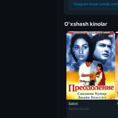
Telegram orqali yuklab olis
O'xshash kinolar
Sabot
Sabot Hind kinosi Uzbek tilida
Tarjima Kinolar