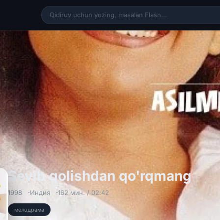
Sevi
Sevib qolishdan qo'rqmang
1998
Индия
162 мин. / 02:42
мелодрама