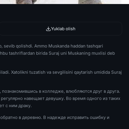
Yuklab olish
hib, sevib qolishdi. Ammo Muskanda haddan tashqari
hbu tashriflardan birida Suraj uni Muskaning muxlisi deb
adi. Xatolikni tuzatish va sevgilisini qaytarish umidida Suraj
 познакомившись в колледже, влюбляются друг в друга.
 регулярно навещает девушку. Во время одного из таких
ет с ним драку.
обратно в деревню. В надежде исправить ошибку и