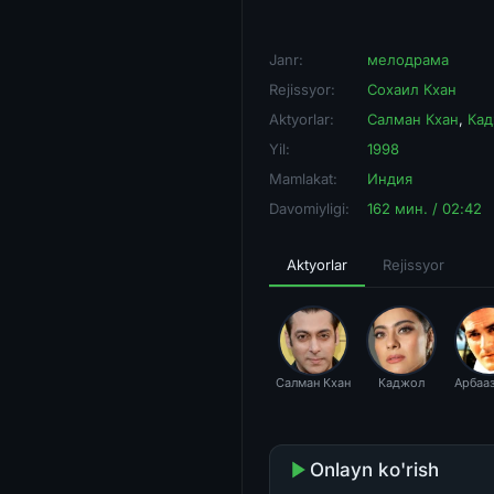
Janr:
мелодрама
Rejissyor:
Сохаил Кхан
Aktyorlar:
Салман Кхан
,
Ка
Yil:
1998
Mamlakat:
Индия
Davomiyligi:
162 мин. / 02:42
Aktyorlar
Rejissyor
Салман Кхан
Каджол
Арбааз
Onlayn ko'rish