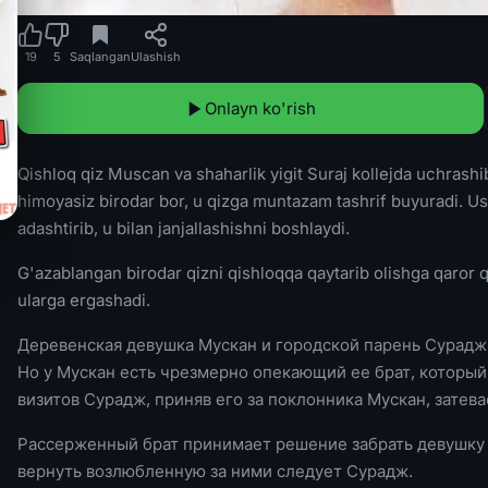
19
5
Saqlangan
Ulashish
Onlayn ko'rish
Qishloq qiz Muscan va shaharlik yigit Suraj kollejda uchras
himoyasiz birodar bor, u qizga muntazam tashrif buyuradi. Us
adashtirib, u bilan janjallashishni boshlaydi.
G'azablangan birodar qizni qishloqqa qaytarib olishga qaror qil
ularga ergashadi.
Деревенская девушка Мускан и городской парень Сурадж,
Но у Мускан есть чрезмерно опекающий ее брат, который
визитов Сурадж, приняв его за поклонника Мускан, затева
Рассерженный брат принимает решение забрать девушку 
вернуть возлюбленную за ними следует Сурадж.