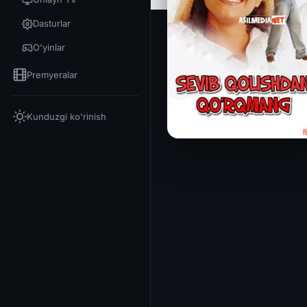
Dasturlar
O'yinlar
Premyeralar
Kunduzgi ko'rinish