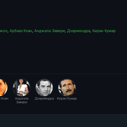
джол
,
Арбааз Кхан
,
Анджала Завери
,
Дхармендра
,
Киран Кумар
 Кхан
Анджала
Дхармендра
Киран Кумар
Завери