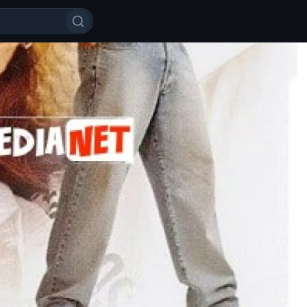
b qolishdan qo'rqmang Hind kino