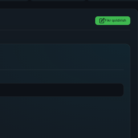
Fikr qoldirish