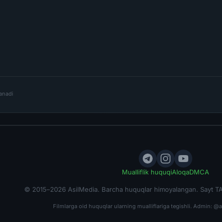
lanadi
Mualliflik huquqi
Aloqa
DMCA
© 2015–2026 AsilMedia. Barcha huquqlar himoyalangan. Sayt TA
Filmlarga oid huquqlar ularning mualliflariga tegishli. Admin:
@a