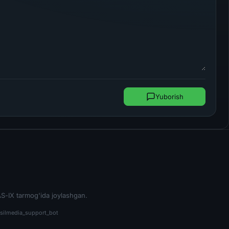
Yuborish
S-IX tarmog'ida joylashgan.
silmedia_support_bot