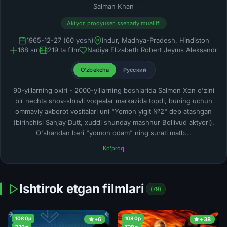
Salman Khan
Aktyor, prodyuser, ssenariy muallifi
1965-12-27 (60 yosh)
Indur, Madhya-Pradesh, Hindiston
168 sm
219 ta film
Nadiya Elizabeth Robert Jeyms Aleksandr
O'zbekcha
Русский
90-yillarning oxiri - 2000-yillarning boshlarida Salmon Xon o'zini
bir nechta shov-shuvli voqealar markazida topdi, buning uchun
ommaviy axborot vositalari uni "Yomon yigit №2" deb atashgan
(birinchisi Sanjay Dutt, xuddi shunday mashhur Bollivud aktyori).
O'shandan beri "yomon odam" ning surati matb...
Ko'proq
Ishtirok etgan filmlari
(79)
1080p
1080p
+6
+38