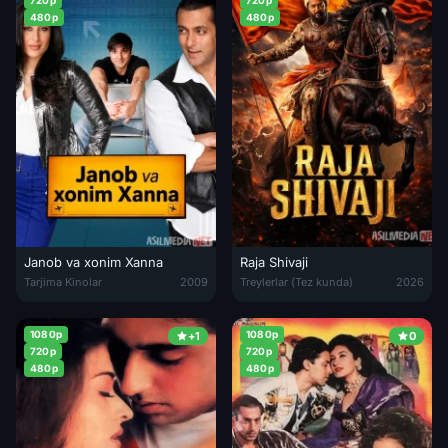
720p
720p
480p
480p
Janob va xonim Xanna
Raja Shivaji
Janob va xonim Xanna / Xotinimning xiyonati 3 2009 Hind kino Uzbek
Raja Shivaji / Radja Shivadji Pre
Tarjima Kinolar
2009
Treylerlar (Tez kunda)
2026
1080p
1080p
+1
0
720p
720p
480p
480p