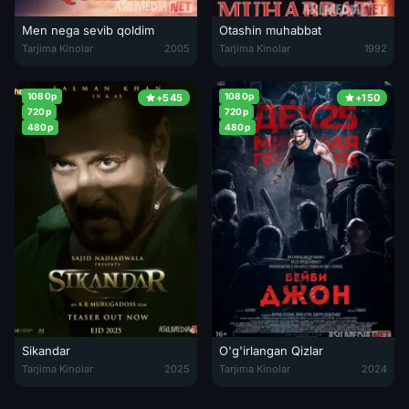
Men nega sevib qoldim
Otashin muhabbat
Men nega sevib qoldim / Man qanday sevdim 2005 Hind kino Uzbek til
Otashin muhabbat / Xotirasiz sevg
Tarjima Kinolar
2005
Tarjima Kinolar
1992
1080p
1080p
+545
+150
720p
720p
480p
480p
Sikandar
O'g'irlangan Qizlar
Sikandar / Iskandar Premyera Hind kino Uzbek tilida O'zbekcha 2025 
O'g'irlangan Qizlar / Farzand uch
Tarjima Kinolar
2025
Tarjima Kinolar
2024