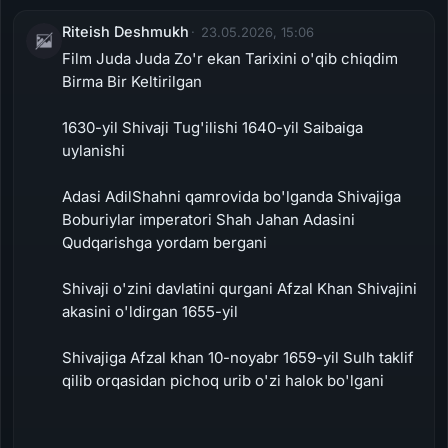
Riteish Deshmukh
23.05.2026, 15:06
Film Juda Juda Zo'r ekan Tarixini o'qib chiqdim
Birma Bir Keltirilgan
1630-yil Shivaji Tug'ilishi 1640-yil Saibaiga
uylanishi
Adasi AdilShahni qamrovida bo'lganda Shivajiga
Boburiylar imperatori Shah Jahan Adasini
Qudqarishga yordam bergani
Shivaji o'zini davlatini qurgani Afzal Khan Shivajini
akasini o'ldirgan 1655-yil
Shivajiga Afzal khan 10-noyabr 1659-yil Sulh taklif
qilib orqasidan pichoq urib o'zi halok bo'lgani