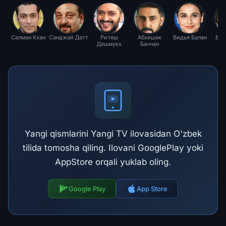
Салман Кхан
Санджай Датт
Ритеш
Абхишек
Видья Балан
Бха
Дешмукх
Баччан
Yangi qismlarini Yangi TV ilovasidan O'zbek
tilida tomosha qiling. Ilovani GooglePlay yoki
AppStore orqali yuklab oling.
Google Play
App Store