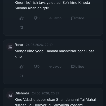
Kinoni ko'rish tavsiya etiladi Zo'r kino Kinoda
Salman Khan chiqdi!
1
0
Javob
Iqtibos
Rano
24.05.2026, 22:10
Menga kino yoqdi Hamma mashxirlar bor Super
kino
1
0
Javob
Iqtibos
Dilshoda
24.05.2026, 20:31
Kino Vabshe super ekan Shah Jahanni Taj Mahal
qurganiligi Ulugvorligi Shovajiga yordami