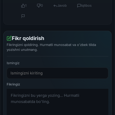
1
0
Javob
Iqtibos
Fikr qoldirish
Fikringizni qoldiring. Hurmatli munosabat va o'zbek tilida
yozishni unutmang.
Ismingiz