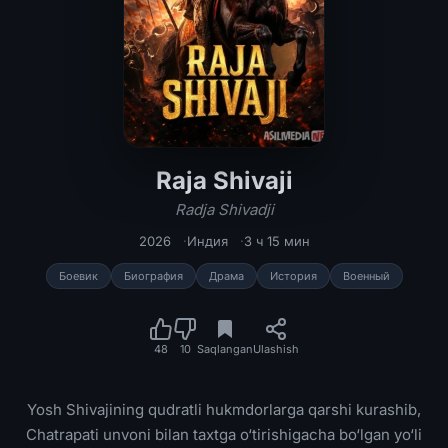
Raja Shivaji
Raja Shivaji / Radja Shivadji Premye
Radja Shivadji
2026
Индия
3 ч 15 мин
Боевик
Биография
Драма
История
Военный
48
10
Saqlangan
Ulashish
Yosh Shivajining qudratli hukmdorlarga qarshi kurashib,
Chatrapati unvoni bilan taxtga o‘tirishigacha bo‘lgan yo‘li