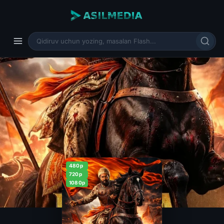
480p
720p
1080p