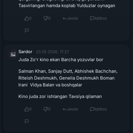
Tasvirlangan hamda koplab Yulduzlar oynagan
0
0
Javob
Iqtibos
Sardor
23.05.2026, 17:27
Juda Zo'r kino ekan Barcha yozuvlar bor
Salman Khan, Sanjay Dutt, Abhishek Bachchan,
Riteish Deshmukh, Genelia Deshmukh Boman
Irani Vidya Balan va boshqalar
Kino juda zor ishlangan Tavsiya qilaman
0
0
Javob
Iqtibos