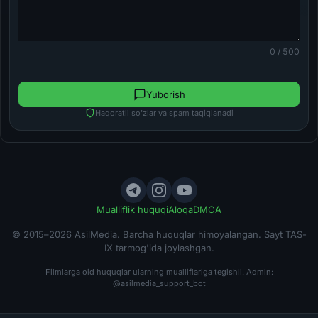
0 / 500
Yuborish
Haqoratli so'zlar va spam taqiqlanadi
Mualliflik huquqi
Aloqa
DMCA
© 2015–2026 AsilMedia. Barcha huquqlar himoyalangan. Sayt TAS-
IX tarmog'ida joylashgan.
Filmlarga oid huquqlar ularning mualliflariga tegishli. Admin:
@asilmedia_support_bot