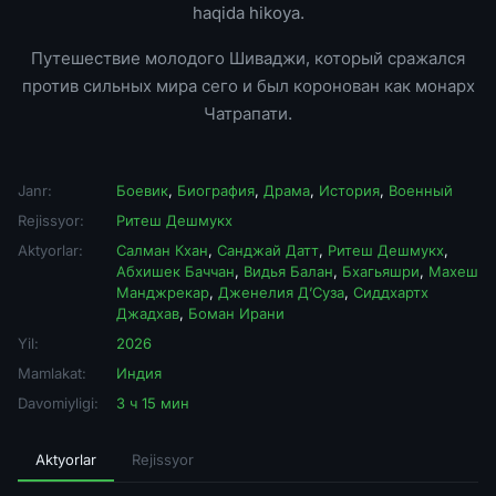
haqida hikoya.
Путешествие молодого Шиваджи, который сражался
против сильных мира сего и был коронован как монарх
Чатрапати.
Janr:
Боевик
,
Биография
,
Драма
,
История
,
Военный
Rejissyor:
Ритеш Дешмукх
Aktyorlar:
Салман Кхан
,
Санджай Датт
,
Ритеш Дешмукх
,
Абхишек Баччан
,
Видья Балан
,
Бхагьяшри
,
Махеш
Манджрекар
,
Дженелия Д’Суза
,
Сиддхартх
Джадхав
,
Боман Ирани
Yil:
2026
Mamlakat:
Индия
Davomiyligi:
3 ч 15 мин
Aktyorlar
Rejissyor