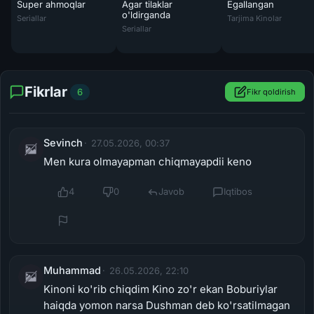
Super ahmoqlar
Agar tilaklar
Egallangan
Super ahmoqlar / Mo'jizakor telbalar Koreya seriali 2026 Barcha qisml
Egallangan / Jodula
o'ldirganda
Seriallar
Tarjima Kinolar
Agar tilaklar o'ldirganda / Agarda niyatlar o
Seriallar
Fikrlar
6
Fikr qoldirish
Sevinch
27.05.2026, 00:37
Men kura olmayapman chiqmayapdii keno
4
0
Javob
Iqtibos
Muhammad
26.05.2026, 22:10
Kinoni ko'rib chiqdim Kino zo'r ekan Boburiylar
haiqda yomon narsa Dushman deb ko'rsatilmagan