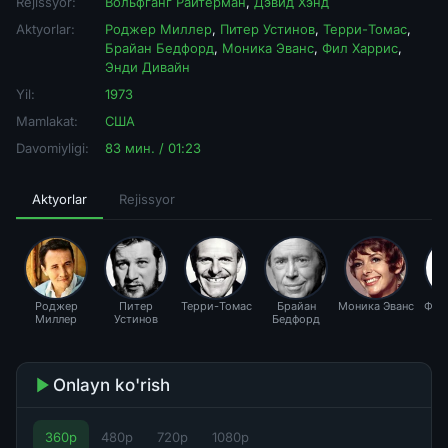
Rejissyor:
Вольфганг Райтерман
,
Дэвид Хэнд
Aktyorlar:
Роджер Миллер
,
Питер Устинов
,
Терри-Томас
,
Брайан Бедфорд
,
Моника Эванс
,
Фил Харрис
,
Энди Дивайн
Yil:
1973
Mamlakat:
США
Davomiyligi:
83 мин. / 01:23
Aktyorlar
Rejissyor
Роджер
Питер
Терри-Томас
Брайан
Моника Эванс
Фил
Миллер
Устинов
Бедфорд
Onlayn ko'rish
360p
480p
720p
1080p