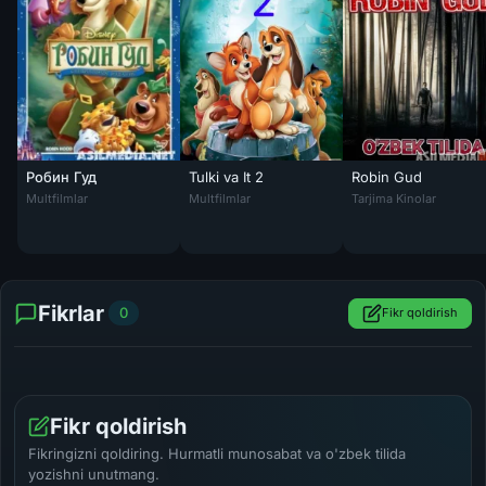
Робин Гуд
Tulki va It 2
Robin Gud
Tulki va It 2 Uzbek tilida multfilm 2006 O'zb
Robin Gud Uzbek til
Multfilmlar
Multfilmlar
Tarjima Kinolar
Fikrlar
0
Fikr qoldirish
Fikr qoldirish
Fikringizni qoldiring. Hurmatli munosabat va o'zbek tilida
yozishni unutmang.