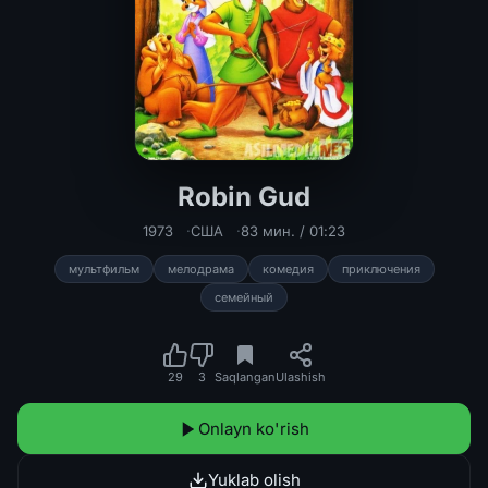
Robin Gud
Robin Gud Uzbek tilida multfilm 197
1973
США
83 мин. / 01:23
мультфильм
мелодрама
комедия
приключения
семейный
29
3
Saqlangan
Ulashish
Onlayn ko'rish
Yuklab olish