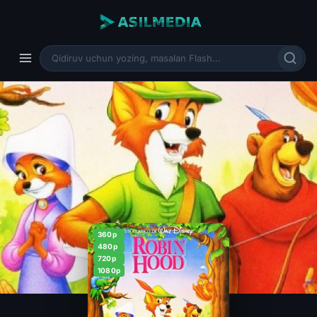
360p
480p
720p
1080p