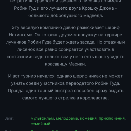
встретишь храброго и забавного лисенка по имени
Робин Гуд и его лучшего друга Крошку Джона -
большого добродушного медведя.
Эту веселую компанию давно разыскивает шериф
Нотингема. Он готовит друзьям ловушку: на турнире
лучников Робин Гуда будет ждать засада. Но отважный
лисенок все равно собирается участвовать в
состязании: ведь только там у него есть шанс увидеть
красавицу Мариан.
И вот турнир начался, однако шериф никак не может
узнать среди участников переодетого Робин Гуда.
Правда, один точный выстрел способен сразу выдать
самого лучшего стрелка в королевстве.
Janr:
мультфильм
,
мелодрама
,
комедия
,
приключения
,
семейный