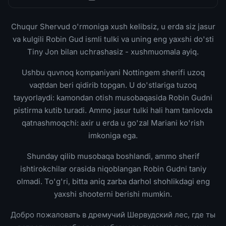
Chuqur Shervud o'rmoniga xush kelibsiz, u erda siz jasur
va kulgili Robin Gud ismli tulki va uning eng yaxshi do'sti
Tiny Jon bilan uchrashasiz - xushmuomala ayiq.
Ushbu quvnoq kompaniyani Nottingem sherifi uzoq
vaqtdan beri qidirib topgan. U do'stlariga tuzoq
tayyorlaydi: kamondan otish musobaqasida Robin Gudni
pistirma kutib turadi. Ammo jasur tulki hali ham tanlovda
qatnashmoqchi: axir u erda u go'zal Mariani ko'rish
imkoniga ega.
Shunday qilib musobaqa boshlandi, ammo sherif
ishtirokchilar orasida niqoblangan Robin Gudni taniy
olmadi. To'g'ri, bitta aniq zarba darhol shohlikdagi eng
yaxshi shooterni berishi mumkin.
Добро пожаловать в дремучий Шервудский лес, где ты