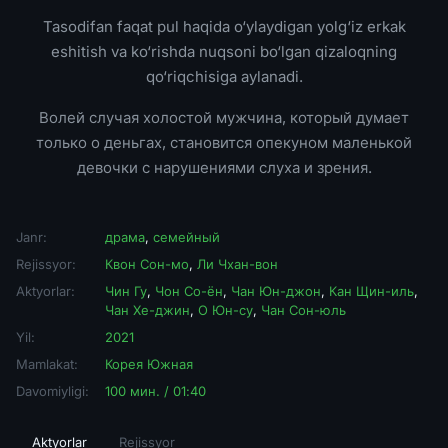
Tasodifan faqat pul haqida o‘ylaydigan yolg‘iz erkak
eshitish va ko‘rishda nuqsoni bo‘lgan qizaloqning
qo‘riqchisiga aylanadi.
Волей случая холостой мужчина, который думает
только о деньгах, становится опекуном маленькой
девочки с нарушениями слуха и зрения.
Janr:
драма
,
семейный
Rejissyor:
Квон Сон-мо
,
Ли Чхан-вон
Aktyorlar:
Чин Гу
,
Чон Со-ён
,
Чан Юн-джон
,
Кан Щин-иль
,
Чан Хе-джин
,
О Юн-су
,
Чан Сон-юль
Yil:
2021
Mamlakat:
Корея Южная
Davomiyligi:
100 мин. / 01:40
Aktyorlar
Rejissyor