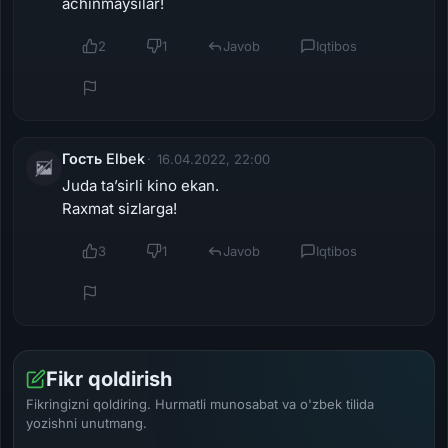
achinmaysilar!
2
1
Javob
Iqtibos
Гость Elbek
16.04.2022, 22:00
Juda taʼsirli kino ekan.
Raxmat sizlarga!
3
1
Javob
Iqtibos
Fikr qoldirish
Fikringizni qoldiring. Hurmatli munosabat va o'zbek tilida
yozishni unutmang.