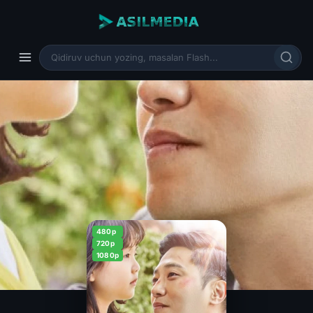
480p
720p
1080p