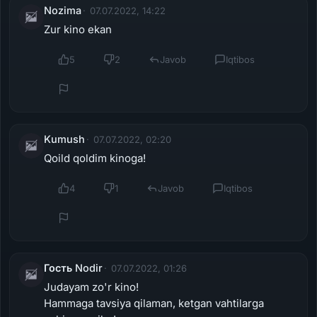
Nozima
07.07.2022, 14:22
Zur kino ekan
5
2
Javob
Iqtibos
Kumush
07.07.2022, 02:20
Qoild qoldim kinoga!
4
1
Javob
Iqtibos
Гость Nodir
07.07.2022, 01:26
Judayam zo'r kino!
Hammaga tavsiya qilaman, ketgan vahtilarga