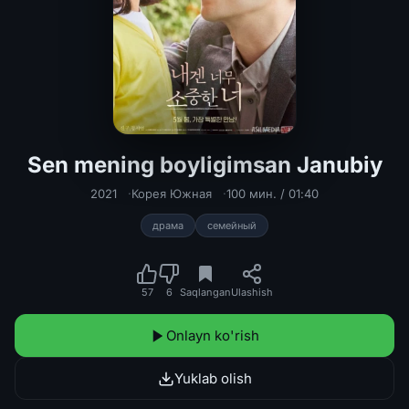
Sen mening boyligimsan Janubiy
Sen mening boyligimsan Janubiy Kore
2021
Корея Южная
100 мин. / 01:40
драма
семейный
57
6
Saqlangan
Ulashish
Onlayn ko'rish
Yuklab olish