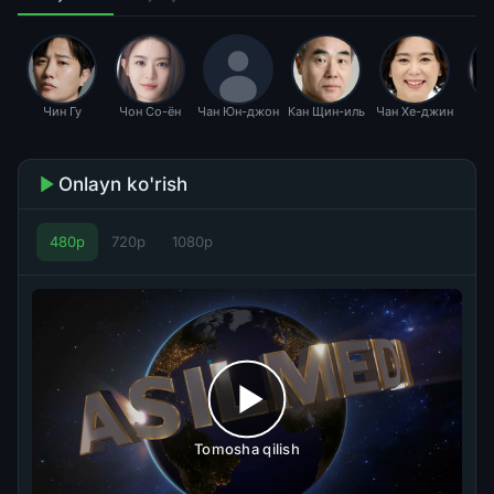
Чин Гу
Чон Со-ён
Чан Юн-джон
Кан Щин-иль
Чан Хе-джин
О 
Onlayn ko'rish
480p
720p
1080p
Tomosha qilish