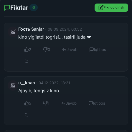
Fikrlar
6
Fikr qoldirish
Гость Sanjar
08.09.2024, 00:52
kino yig’latdi togrisi… tasirli juda 💔
2
0
Javob
Iqtibos
u__khan
04.12.2022, 13:31
Ajoyib, tengsiz kino.
5
1
Javob
Iqtibos