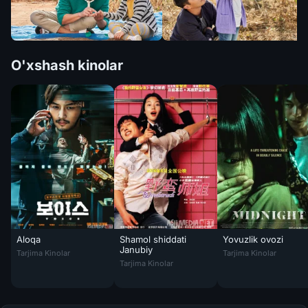
O'xshash kinolar
Aloqa
Shamol shiddati
Yovuzlik ovozi
Aloqa / Aloqada / Liniyada Janubiy Koreya filmi Uzbek tilida 2021 O'
Yovuzlik ovozi / Yar
Janubiy
Tarjima Kinolar
Tarjima Kinolar
Shamol shiddati Janubiy Koreya filmi Uzbek 
Tarjima Kinolar