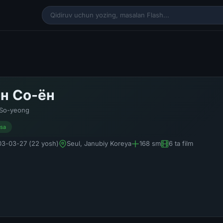
н Со-ён
So-yeong
isa
3-03-27 (22 yosh)
Seul, Janubiy Koreya
168 sm
6 ta film