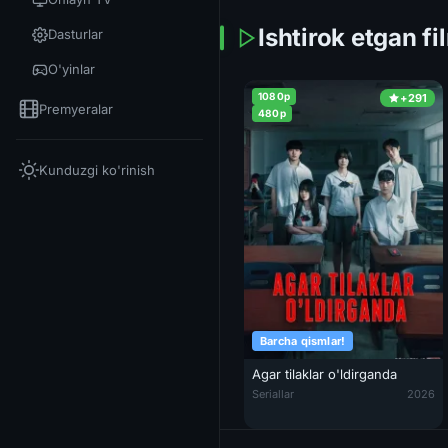
Ishtirok etgan fi
Dasturlar
O'yinlar
1080p
+291
Premyeralar
480p
Kunduzgi ko'rinish
Barcha qismlar!
Agar tilaklar o'ldirganda
Agar tilaklar o'ldirganda / Agar
Seriallar
2026