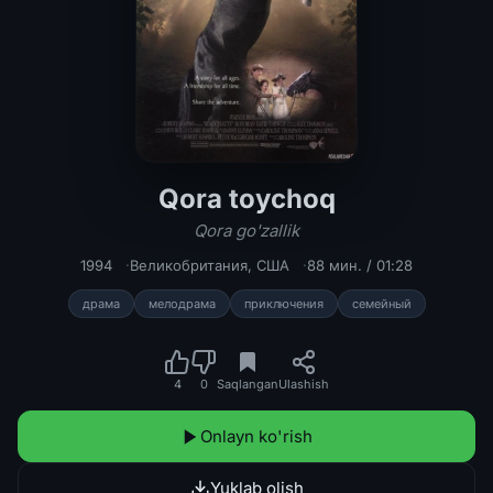
Qora toychoq
Qora toychoq / Qora go'zallik Uzbek 
Qora go'zallik
1994
Великобритания
,
США
88 мин. / 01:28
драма
мелодрама
приключения
семейный
4
0
Saqlangan
Ulashish
Onlayn ko'rish
Yuklab olish