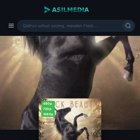
480p
720p
1080p