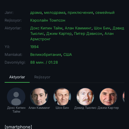
Janr:
драма
,
мелодрама
,
приключения
,
семейный
Rejissyor:
Кэролайн Томпсон
Aktyorlar:
Докс Кипин Тайм
,
Алан Камминг
,
Шон Бин
,
Дэвид
Тьюлис
,
Джим Картер
,
Питер Дэвисон
,
Алан
Армстронг
Yil:
1994
Mamlakat:
Великобритания
,
США
Davomiyligi:
88 мин. / 01:28
Aktyorlar
Rejissyor
Докс Кипин
Алан Камминг
Шон Бин
Дэвид Тьюлис
Джим Картер
П
Тайм
Дэ
[smartphone]