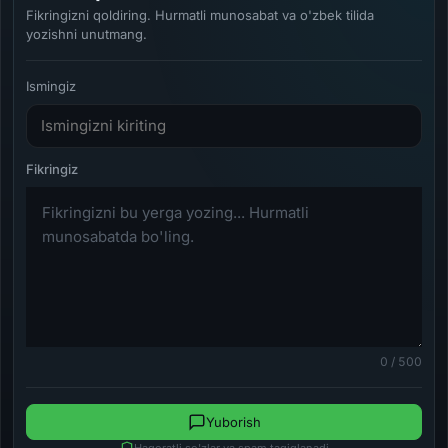
Fikringizni qoldiring. Hurmatli munosabat va o'zbek tilida
yozishni unutmang.
Ismingiz
0 / 500
Yuborish
Haqoratli so'zlar va spam taqiqlanadi