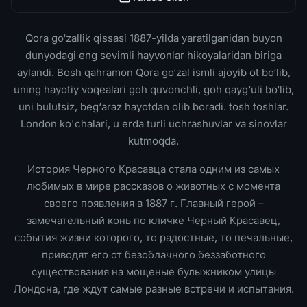
Qora go‘zallik qissasi 1887-yilda yaratilganidan buyon
dunyodagi eng sevimli hayvonlar hikoyalaridan biriga
aylandi. Bosh qahramon Qora go‘zal ismli ajoyib ot bo‘lib,
uning hayotiy voqealari goh quvonchli, goh qayg‘uli bo‘lib,
uni bulutsiz, beg‘araz hayotdan olib boradi. tosh toshlar.
London ko'chalari, u erda turli uchrashuvlar va sinovlar
kutmoqda.
История Черного Красавца стала одним из самых
любимых в мире рассказов о животных с момента
своего появления в 1887 г. Главный герой –
замечательный конь по кличке Черный Красавец,
события жизни которого, то радостные, то печальные,
приводят его от безоблачного беззаботного
существования на мощеные булыжником улицы
Лондона, где ждут самые разные встречи и испытания.