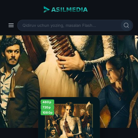
480p
720p
1080p