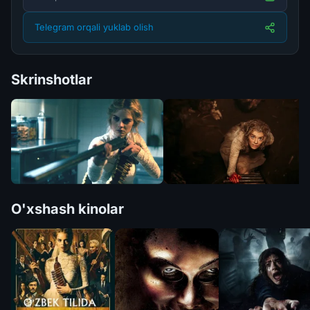
Telegram orqali yuklab olish
Skrinshotlar
O'xshash kinolar