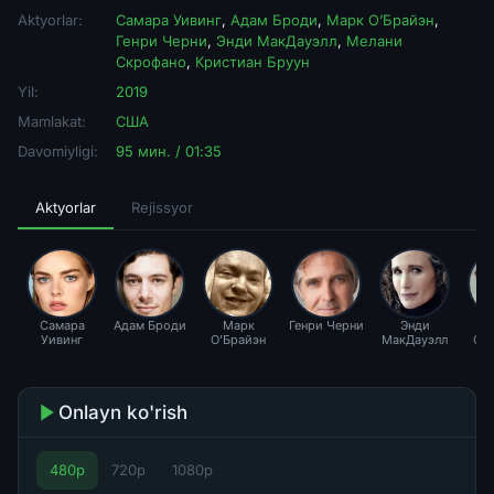
Aktyorlar:
Самара Уивинг
,
Адам Броди
,
Марк О’Брайэн
,
Генри Черни
,
Энди МакДауэлл
,
Мелани
Скрофано
,
Кристиан Бруун
Yil:
2019
Mamlakat:
США
Davomiyligi:
95 мин. / 01:35
Aktyorlar
Rejissyor
Самара
Адам Броди
Марк
Генри Черни
Энди
М
Уивинг
О’Брайэн
МакДауэлл
Ск
Onlayn ko'rish
480p
720p
1080p