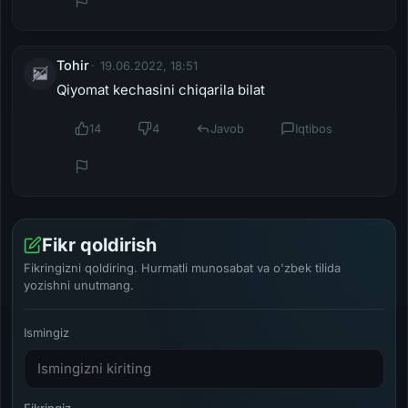
Tohir
19.06.2022, 18:51
Qiyomat kechasini chiqarila bilat
14
4
Javob
Iqtibos
Fikr qoldirish
Fikringizni qoldiring. Hurmatli munosabat va o'zbek tilida
yozishni unutmang.
Ismingiz