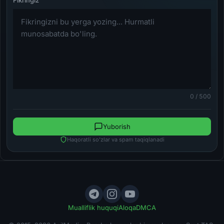
0 / 500
Yuborish
Haqoratli so'zlar va spam taqiqlanadi
Mualliflik huquqi
Aloqa
DMCA