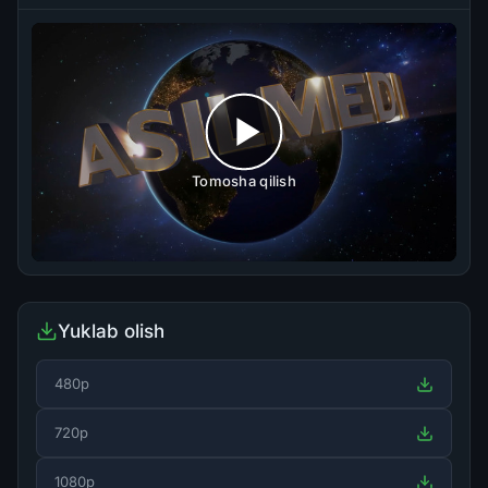
Tomosha qilish
Yuklab olish
480p
720p
1080p