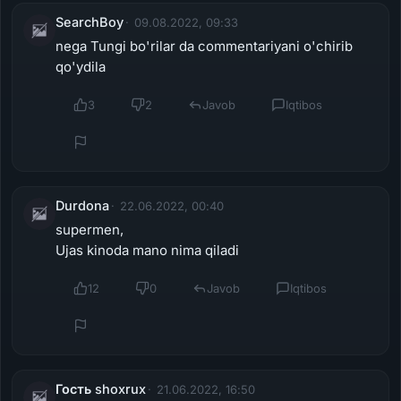
SearchBoy
09.08.2022, 09:33
nega Tungi bo'rilar da commentariyani o'chirib
qo'ydila
3
2
Javob
Iqtibos
Durdona
22.06.2022, 00:40
supermen,
Ujas kinoda mano nima qiladi
12
0
Javob
Iqtibos
Гость shoxrux
21.06.2022, 16:50