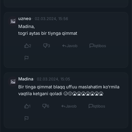
uzneo
02.03.2024, 15:56
Madina,
togri aytas bir tiynga qimmat
2
3
Javob
Iqtibos
Madina
02.03.2024, 15:05
Bir tinga qimmat blaqq uffuu maslahatim ko‘rmila
vaqtila ketgani qoladi 🥴🤢🤮🤮🤮🤮🤮🤮🤮
1
6
Javob
Iqtibos