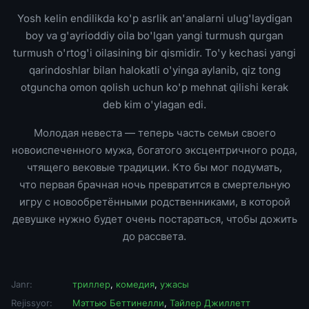
Yosh kelin endilikda ko'p asrlik an'analarni ulug'laydigan
boy va g'ayrioddiy oila bo'lgan yangi turmush qurgan
turmush o'rtog'i oilasining bir qismidir. To'y kechasi yangi
qarindoshlar bilan halokatli o'yinga aylanib, qiz tong
otguncha omon qolish uchun ko'p mehnat qilishi kerak
deb kim o'ylagan edi.
Молодая невеста — теперь часть семьи своего
новоиспеченного мужа, богатого эксцентричного рода,
чтящего вековые традиции. Кто бы мог подумать,
что первая брачная ночь превратится в смертельную
игру с новообретёнными родственниками, в которой
девушке нужно будет очень постараться, чтобы дожить
до рассвета.
Janr:
триллер
,
комедия
,
ужасы
Rejissyor:
Мэттью Беттинелли
,
Тайлер Джиллетт