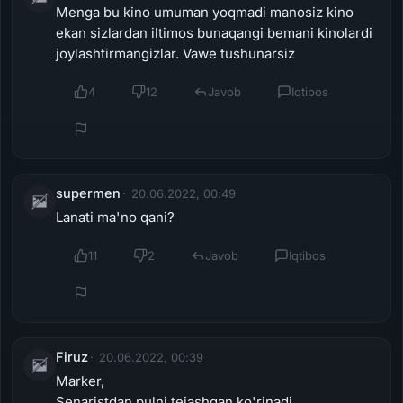
Menga bu kino umuman yoqmadi manosiz kino
ekan sizlardan iltimos bunaqangi bemani kinolardi
joylashtirmangizlar. Vawe tushunarsiz
4
12
Javob
Iqtibos
supermen
20.06.2022, 00:49
Lanati ma'no qani?
11
2
Javob
Iqtibos
Firuz
20.06.2022, 00:39
Marker,
Senaristdan pulni tejashgan ko'rinadi