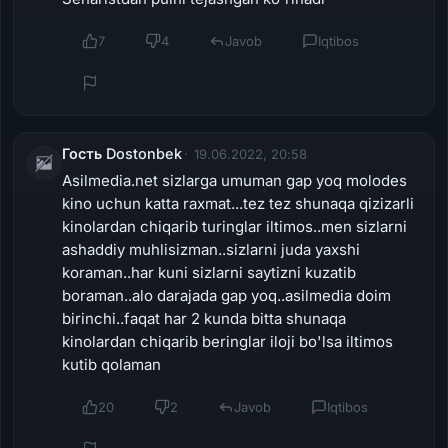
7
4
Javob
Iqtibos
Гость Dostonbek
19.06.2022, 20:58
Asilmedia.net sizlarga umuman gap yoq molodes
kino uchun katta raxmat...tez tez shunaqa qizizarli
kinolardan chiqarib turinglar iltimos..men sizlarni
ashaddiy muhlisizman..sizlarni juda yaxshi
koraman..har kuni sizlarni saytizni kuzatib
boraman..alo darajada gap yoq..asilmedia doim
birinchi..faqat har 2 kunda bitta shunaqa
kinolardan chiqarib beringlar iloji bo'lsa iltimos
kutib qolaman
20
2
Javob
Iqtibos