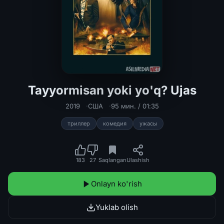
Tayyormisan yoki yo'q? Ujas
Tayyormisan yoki yo'q? Ujas film Uzb
2019
США
95 мин. / 01:35
триллер
комедия
ужасы
183
27
Saqlangan
Ulashish
Onlayn ko'rish
Yuklab olish