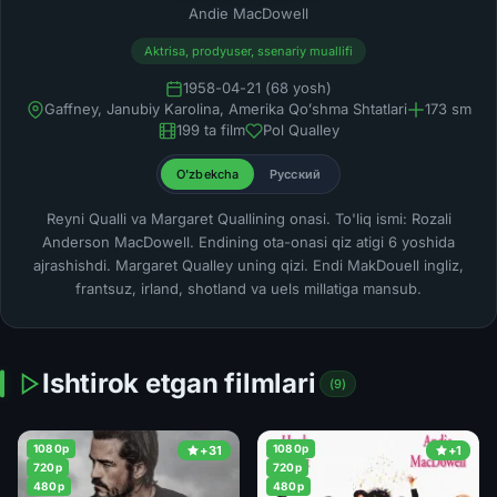
Andie MacDowell
Aktrisa, prodyuser, ssenariy muallifi
1958-04-21 (68 yosh)
Gaffney, Janubiy Karolina, Amerika Qoʻshma Shtatlari
173 sm
199 ta film
Pol Qualley
O'zbekcha
Русский
Reyni Qualli va Margaret Quallining onasi. To'liq ismi: Rozali
Anderson MacDowell. Endining ota-onasi qiz atigi 6 yoshida
ajrashishdi. Margaret Qualley uning qizi. Endi MakDouell ingliz,
frantsuz, irland, shotland va uels millatiga mansub.
Ishtirok etgan filmlari
(9)
1080p
1080p
+31
+1
720p
720p
480p
480p