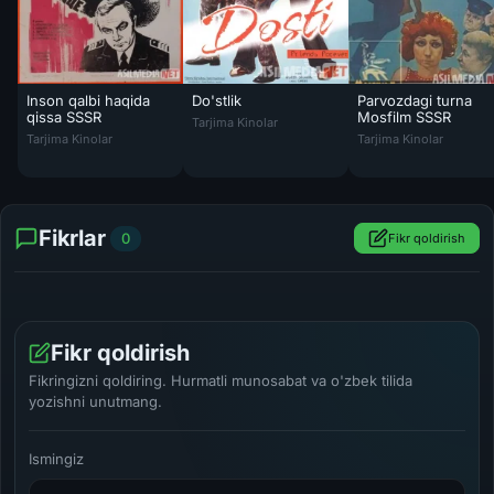
Inson qalbi haqida
Do'stlik
Parvozdagi turna
Do'stlik Hind kinosi Uzbek tilida 2005 O'zbe
qissa SSSR
Mosfilm SSSR
Tarjima Kinolar
Inson qalbi haqida qissa SSSR kinosi Uzbek tilida 1976 O'zbekcha tar
Parvozdagi turna Mo
Tarjima Kinolar
Tarjima Kinolar
Fikrlar
0
Fikr qoldirish
Fikr qoldirish
Fikringizni qoldiring. Hurmatli munosabat va o'zbek tilida
yozishni unutmang.
Ismingiz