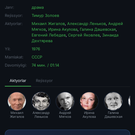
Janr:
драма
Rejissyor:
Тимур Золоев
Aktyorlar:
Михаил Жигалов
,
Александр Леньков
,
Андрей
Мягков
,
Ирина Акулова
,
Галина Дашевская
,
Евгений Лебедев
,
Сергей Яковлев
,
Зинаида
Дехтярева
Yil:
1976
Mamlakat:
СССР
Davomiyligi:
74 мин. / 01:14
Aktyorlar
Rejissyor
Михаил
Александр
Андрей
Ирина
Галина
Ев
Жигалов
Леньков
Мягков
Акулова
Дашевская
Ле