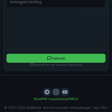
Yuborish
Haqoratli so'zlar va spam taqiqlanadi
Mualliflik huquqi
Aloqa
DMCA
© 2015–2026 AsilMedia. Barcha huquqlar himoyalangan. Sayt TAS-