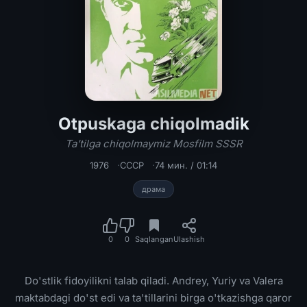
Otpuskaga chiqolmadik
Otpuskaga chiqolmadik / Ta'tilga ch
Ta'tilga chiqolmaymiz Mosfilm SSSR
1976
СССР
74 мин. / 01:14
драма
0
0
Saqlangan
Ulashish
Do'stlik fidoyilikni talab qiladi. Andrey, Yuriy va Valera
maktabdagi do'st edi va ta'tillarini birga o'tkazishga qaror