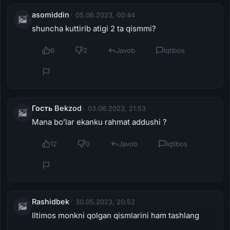
asomiddin
05.06.2023, 00:44
shuncha kuttirib atigi 2 ta qismmi?
6
2
Javob
Iqtibos
Гость Bekzod
03.06.2023, 21:53
Mana boʻlar ekanku rahmat addushi ?
12
0
Javob
Iqtibos
Rashidbek
30.05.2023, 20:52
Iltimos monkni qolgan qismlarini ham tashlang