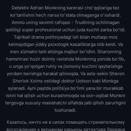
Detektiv Adrian Monkning karerasi cho'qqilariga tez
ko'tarilishni hech narsa to'xtata olmaganga o'xshardi.
Ammo uning sevimli rafiqasi - Trudining ochilmagan
qotilligi super professional uchun juda kuchli zarba bo'ldi.
Tajribali drama politsiyadagi ish bilan mutlaqo mos
kelmaydigan jiddiy psixologik kasalliklarga olib keldi. Va
men xizmatni tark etishga majbur bo'ldim. Sharonning
hamshirasi hozir doimiy ravishda Monkning yonida bo'lib,
u unga yo'qolgan ruhiy va jismoniy kuchini qaytarishga
yordam berishga harakat qilmoqda. Va asta-sekin Sheron
Sherlok Xolms ostidagi doktor Uotson kabi Monkga
aylanadi. Ayni paytda politsiya bo'limi yana bir murakkab
ishni hal qilish uchun kurashmoqda va oxir-oqibat Monkni
tergovga xususiy maslahatchi sifatida jalb qilish zarurligini
tushunadi.
Казалось, ничто не в силах помешать стремительному
восхождению к вершинам карьеры детектива Эдриана