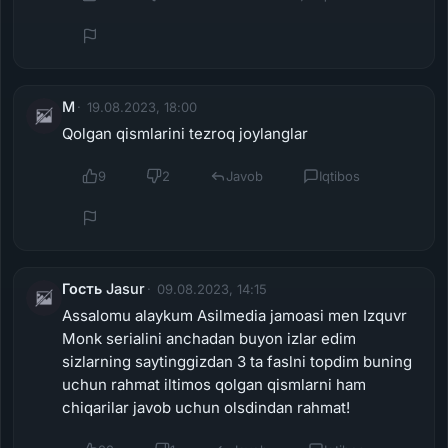
M
19.08.2023, 18:00
Qolgan qismlarini tezroq joylanglar
9
2
Javob
Iqtibos
Гость Jasur
09.08.2023, 14:15
Assalomu alaykum Asilmedia jamoasi men Izquvr
Monk serialini anchadan buyon izlar edim
sizlarning saytinggizdan 3 ta faslni topdim buning
uchun rahmat iltimos qolgan qismlarni ham
chiqarilar javob uchun olsdindan rahmat!