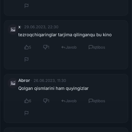
x
29.06.2023, 22:30
tezroqchiqaringlar tarjima qilinganqu bu kino
5
1
Javob
Iqtibos
Abror
26.06.2023, 11:30
Qolgan qismlarini ham quyingizlar
6
1
Javob
Iqtibos