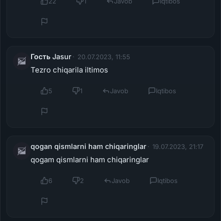
22
1
Javob
Iqtibos
Гость Jasur
20.07.2023, 11:55
Tezro chiqarila iltimos
5
1
Javob
Iqtibos
qogan qismlarni ham chiqaringlar
19.07.2023, 21:17
qogam qismlarni ham chiqaringlar
6
2
Javob
Iqtibos