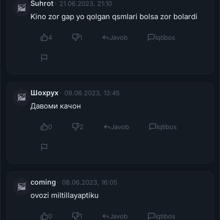
Suhrot
21.06.2023, 21:10
Kino zor gap yo qolgan qsmlari bolsa zor bolardi
4
1
Javob
Iqtibos
Шохрух
09.06.2023, 13:45
Давоми качон
0
2
Javob
Iqtibos
coming
08.06.2023, 16:05
ovozi miltillayaptiku
0
1
Javob
Iqtibos