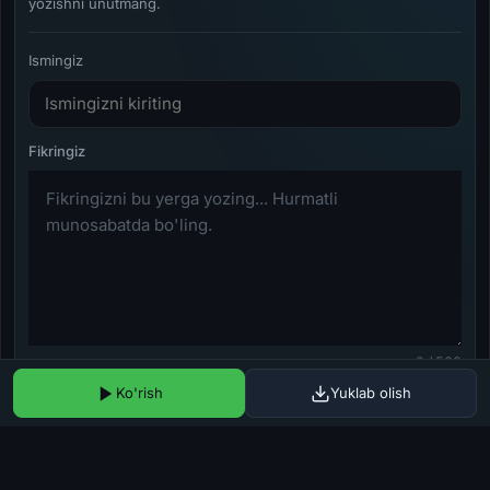
yozishni unutmang.
Ismingiz
0 / 500
Ko'rish
Yuklab olish
Yuborish
Haqoratli so'zlar va spam taqiqlanadi