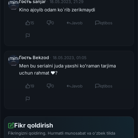
Гость sanjar
[miniposter=avatar]
18.05.2023, 21:29
Kino ajoyib odam ko`rib zerikmaydi
[/miniposter]
15
0
Javob
Iqtibos
Гость Bekzod
[miniposter=avatar]
18.05.2023, 01:05
Men bu serialni juda yaxshi koʻraman tarjima
uchun rahmat ❤️?
[/miniposter]
19
0
Javob
Iqtibos
Fikr qoldirish
Fikringizni qoldiring. Hurmatli munosabat va o'zbek tilida