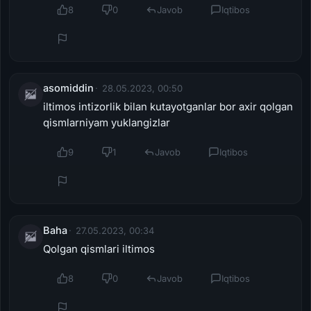
8
0
Javob
Iqtibos
asomiddin
28.05.2023, 00:50
iltimos intizorlik bilan kutayotganlar bor axir qolgan
qismlarniyam yuklangizlar
9
1
Javob
Iqtibos
Baha
27.05.2023, 00:34
Qolgan qismlari iltimos
8
0
Javob
Iqtibos