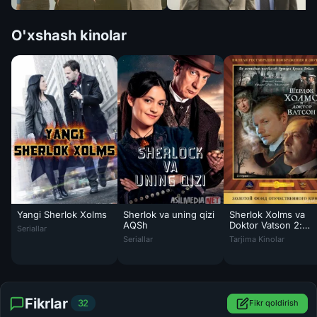
O'xshash kinolar
Yangi Sherlok Xolms
Sherlok va uning qizi
Sherlok Xolms va
Yangi Sherlok Xolms Amerika seriali Barcha qismlar O'zbek tilida 20
AQSh
Doktor Vatson 2:
Seriallar
Sherlok va uning qizi AQSh seriali Barcha qi
Sherlok Xolms va Do
Qonli yozuv Mosfil
Seriallar
Tarjima Kinolar
SSSR
Fikrlar
32
Fikr qoldirish