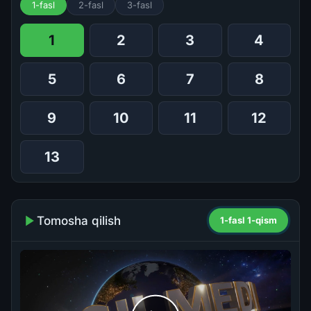
1-fasl
2-fasl
3-fasl
1
2
3
4
5
6
7
8
9
10
11
12
13
Tomosha qilish
1-fasl 1-qism