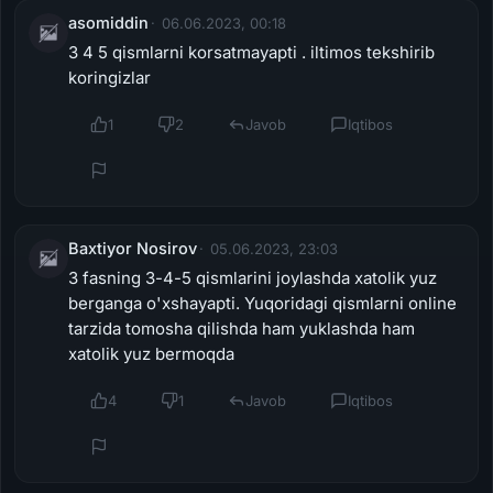
asomiddin
06.06.2023, 00:18
3 4 5 qismlarni korsatmayapti . iltimos tekshirib
koringizlar
1
2
Javob
Iqtibos
Baxtiyor Nosirov
05.06.2023, 23:03
3 fasning 3-4-5 qismlarini joylashda xatolik yuz
berganga o'xshayapti. Yuqoridagi qismlarni online
tarzida tomosha qilishda ham yuklashda ham
xatolik yuz bermoqda
4
1
Javob
Iqtibos