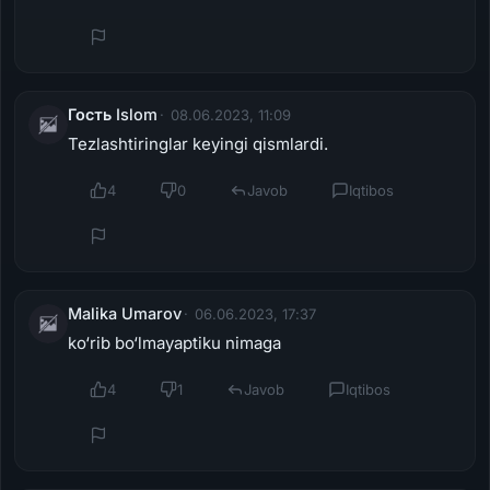
Гость Islom
08.06.2023, 11:09
Tezlashtiringlar keyingi qismlardi.
4
0
Javob
Iqtibos
Malika Umarov
06.06.2023, 17:37
ko‘rib bo‘lmayaptiku nimaga
4
1
Javob
Iqtibos