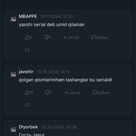
MBAPPE
30.11.2024, 15:53
yaxshi serial deb umid qilaman
0
1
Javob
Iqtibos
javohir
13.05.2024, 14:10
qolgan qismlariniham tashanglar bu serialdi
11
2
Javob
Iqtibos
Diyorbek
05.03.2024, 00:36
Гость Jasur,