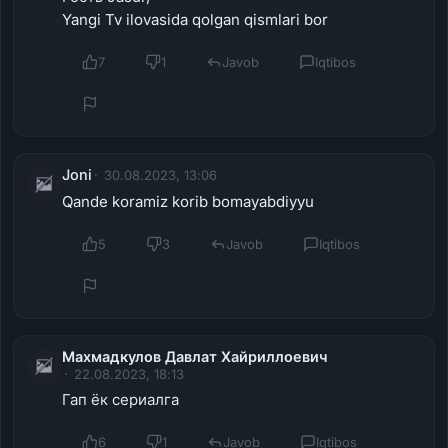
Yangi Tv ilovasida qolgan qismlari bor
7
1
Javob
Iqtibos
Joni
30.08.2023, 13:06
Qande koramiz korib bomayabdiyyu
5
3
Javob
Iqtibos
Махмадкулов Давлат Хайриллоевич
22.08.2023, 18:13
Гап ёк сериалга
6
1
Javob
Iqtibos