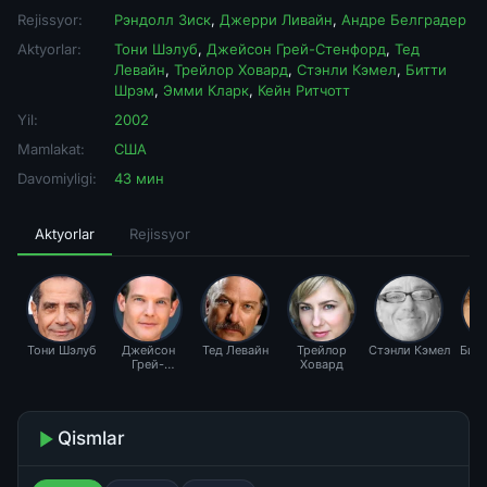
Rejissyor:
Рэндолл Зиск
,
Джерри Ливайн
,
Андре Белградер
Aktyorlar:
Тони Шэлуб
,
Джейсон Грей-Стенфорд
,
Тед
Левайн
,
Трейлор Ховард
,
Стэнли Кэмел
,
Битти
Шрэм
,
Эмми Кларк
,
Кейн Ритчотт
Yil:
2002
Mamlakat:
США
Davomiyligi:
43 мин
Aktyorlar
Rejissyor
Тони Шэлуб
Джейсон
Тед Левайн
Трейлор
Стэнли Кэмел
Бит
Грей-
Ховард
Стенфорд
Qismlar