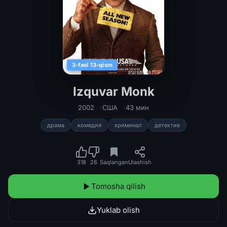
3-fasl 13-qism
Izquvar Monk
Izquvar Monk seriali Barcha qismlar
2002
США
43 мин
драма
комедия
криминал
детектив
318
26
Saqlangan
Ulashish
Tomosha qilish
Yuklab olish