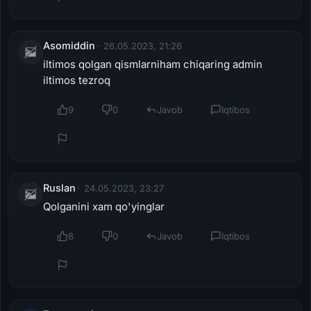
Asomiddin
26.05.2023, 21:26
iltimos qolgan qismlarniham chiqaring admin
iltimos tezroq
9
0
Javob
Iqtibos
Ruslan
24.05.2023, 23:27
Qolganini xam qo'yinglar
8
0
Javob
Iqtibos