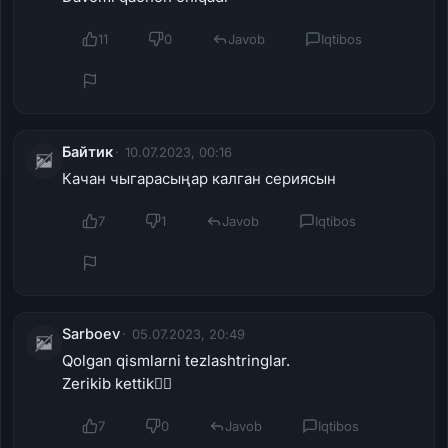
11
0
Javob
Iqtibos
Байтик
10.07.2023, 00:16
Качан чыгарасыңар калган сериясын
7
1
Javob
Iqtibos
Sarboev
05.07.2023, 20:49
Qolgan qismlarni tezlashtringlar.
Zerikib kettik😮‍💨
7
0
Javob
Iqtibos