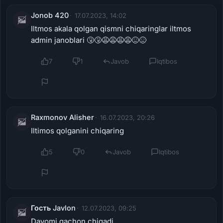
Jonob 420
17.07.2023, 14:02
Iltmos akala qolgan qismni chiqaringlar iltmos
admin janoblari 🤧🤧😩😩😩😩😖😖
7
1
Javob
Iqtibos
Raxmonov Alisher
16.07.2023, 20:26
Iltimos qolganini chiqaring
5
0
Javob
Iqtibos
Гость Javlon
12.07.2023, 09:25
Davomi qachon chiqadi