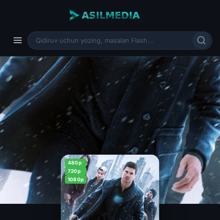
480p
720p
1080p