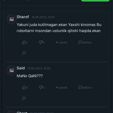
Sharof
18.08.2023, 01:41
Yakuni juda kutilmagan ekan Yaxshi kinomas Bu
robotlarni insondan ustunlik qilishi haqida ekan
2
0
Javob
Iqtibos
Said
17.08.2023, 13:43
MaNo QaNi???
3
0
Javob
Iqtibos