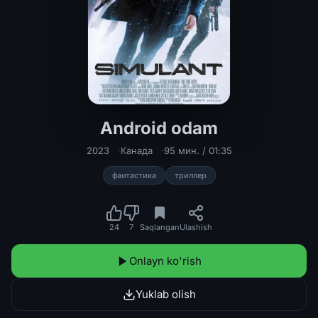
Android odam
Android odam Uzbek tilida 2023 O'z
2023
Канада
95 мин. / 01:35
фантастика
триллер
24
7
Saqlangan
Ulashish
Onlayn ko'rish
Yuklab olish