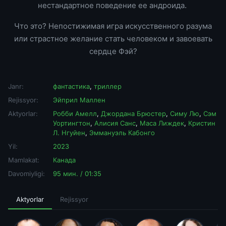
нестандартное поведение ее андроида.
Что это? Непостижимая игра искусственного разума
или страстное желание стать человеком и завоевать
сердце Фэй?
Janr:
фантастика
,
триллер
Rejissyor:
Эйприл Маллен
Aktyorlar:
Робби Амелл
,
Джордана Брюстер
,
Симу Лю
,
Сэм
Уортингтон
,
Алисия Санс
,
Маса Лиждек
,
Кристин
Л. Нгуйен
,
Эммануэль Кабонго
Yil:
2023
Mamlakat:
Канада
Davomiyligi:
95 мин. / 01:35
Aktyorlar
Rejissyor