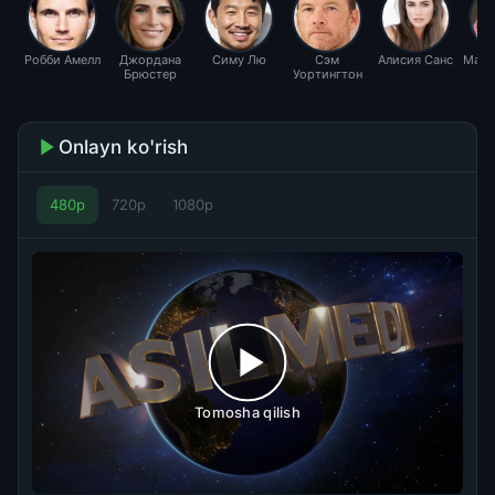
Робби Амелл
Джордана
Симу Лю
Сэм
Алисия Санс
Маса
Брюстер
Уортингтон
Onlayn ko'rish
480p
720p
1080p
Tomosha qilish