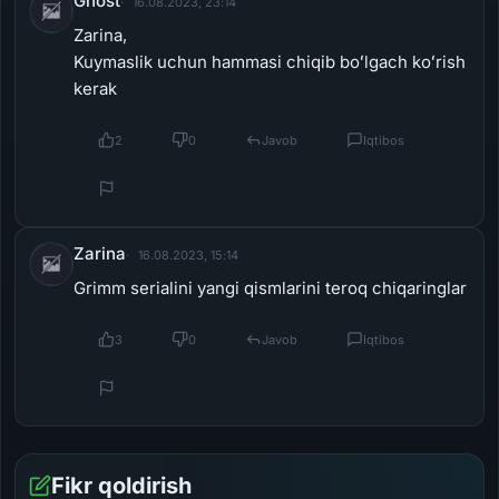
Ghost
16.08.2023, 23:14
Zarina,
Kuymaslik uchun hammasi chiqib boʻlgach koʻrish
kerak
2
0
Javob
Iqtibos
Zarina
16.08.2023, 15:14
Grimm serialini yangi qismlarini teroq chiqaringlar
3
0
Javob
Iqtibos
Fikr qoldirish