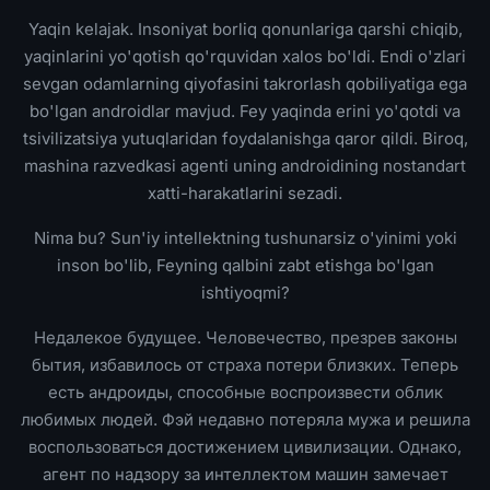
Yaqin kelajak. Insoniyat borliq qonunlariga qarshi chiqib,
yaqinlarini yo'qotish qo'rquvidan xalos bo'ldi. Endi o'zlari
sevgan odamlarning qiyofasini takrorlash qobiliyatiga ega
bo'lgan androidlar mavjud. Fey yaqinda erini yo'qotdi va
tsivilizatsiya yutuqlaridan foydalanishga qaror qildi. Biroq,
mashina razvedkasi agenti uning androidining nostandart
xatti-harakatlarini sezadi.
Nima bu? Sun'iy intellektning tushunarsiz o'yinimi yoki
inson bo'lib, Feyning qalbini zabt etishga bo'lgan
ishtiyoqmi?
Недалекое будущее. Человечество, презрев законы
бытия, избавилось от страха потери близких. Теперь
есть андроиды, способные воспроизвести облик
любимых людей. Фэй недавно потеряла мужа и решила
воспользоваться достижением цивилизации. Однако,
агент по надзору за интеллектом машин замечает